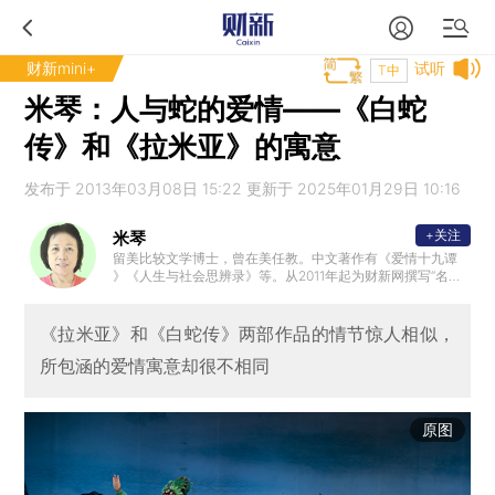
财新mini+
试听
T中
米琴：人与蛇的爱情——《白蛇
传》和《拉米亚》的寓意
发布于 2013年03月08日 15:22 更新于 2025年01月29日 10:16
+关注
米琴
留美比较文学博士，曾在美任教。中文著作有《爱情十九谭
》《人生与社会思辨录》等。从2011年起为财新网撰写“名著
的启示”专栏。
《拉米亚》和《白蛇传》两部作品的情节惊人相似，
所包涵的爱情寓意却很不相同
原图