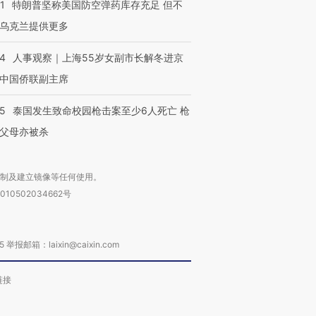
1
特朗普坚称美国防空弹药库存充足 但不
乌克兰提供更多
24
人事观察｜上海55岁女副市长解冬进京
中国侨联副主席
45
泰国发生致命校园枪击案至少6人死亡 枪
父母亦被杀
复制及建立镜像等任何使用。
010502034662号
箱：laixin@caixin.com
链接