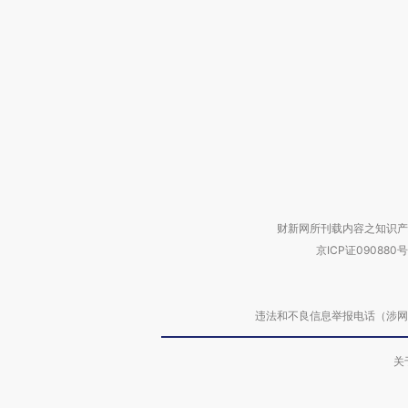
财新网所刊载内容之知识产
京ICP证090880号
违法和不良信息举报电话（涉网络暴力有
关