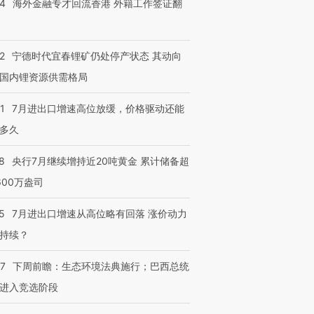
14
海外金融专才回流香港 外籍工作签证翻
有意思的生活方式·第三对
住三大增长引擎是什么？
有意思的
2
宁德时代宜春锂矿仍处停产状态 其动向
国内锂资源供需格局
1
7月进出口增速高位放缓，价格驱动还能
多久
8
央行7月继续增持近20吨黄金 累计储备超
600万盎司
5
7月进出口增速从高位略有回落 涨价动力
持续？
07
下周前瞻：生态环境法典施行；巴西总统
进入竞选阶段