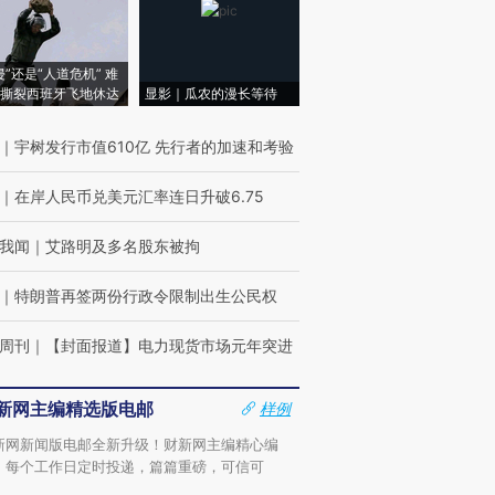
侵”还是“人道危机” 难
撕裂西班牙飞地休达
显影｜瓜农的漫长等待
｜
宇树发行市值610亿 先行者的加速和考验
｜
在岸人民币兑美元汇率连日升破6.75
我闻
｜
艾路明及多名股东被拘
｜
特朗普再签两份行政令限制出生公民权
周刊
｜
【封面报道】电力现货市场元年突进
新网主编精选版电邮
样例
新网新闻版电邮全新升级！财新网主编精心编
，每个工作日定时投递，篇篇重磅，可信可
。