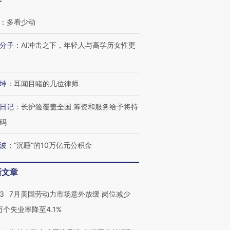
客
：
多看少动
分子
：
AI冲击之下，年轻人与高学历女性更
坤
：
耳闻目睹的几位律师
日记
：
长护险覆盖全国 筹资和服务给予将持
码
跨国走私7万
视线｜被称为“蟑螂”的印
视线｜“入侵”还是“人道危
检体内含3种
度Z世代 用街头抗争将教
机”？难民潮撕裂西班牙
秘鲁纳斯
波
：
“沉睡”的10万亿元公积金
育部长拱下台
飞地休达
13人遇难
新文章
43
7月美国劳动力市场意外放缓 岗位减少
3万个失业率降至4.1%
进第四届链博
【商旅对话】华住集团
技“链”接产
【特别呈现】寻找100种
CFO：不靠规模取胜，华
【特别呈