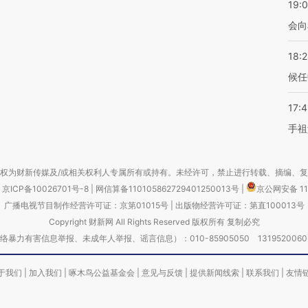
19:0
会向
18:
候任
17:
手祖
权为财新传媒及/或相关权利人专属所有或持有。未经许可，禁止进行转载、摘编、
京ICP备10026701号-8
|
网信算备110105862729401250013号
|
京公网安备 11
广播电视节目制作经营许可证：京第01015号
|
出版物经营许可证：第直100013号
Copyright 财新网 All Rights Reserved 版权所有 复制必究
害信息举报、未成年人举报、谣言信息）：010-85905050 13195200605 举报邮
于我们
|
加入我们
|
啄木鸟公益基金会
|
意见与反馈
|
提供新闻线索
|
联系我们
|
友情