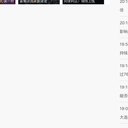
式·第一对
索葡语国家新渠道
间便利店》倾情上线
业
20:
倍
20:1
影响
19:5
持续
19:1
过7
19:1
能否
19:
大选