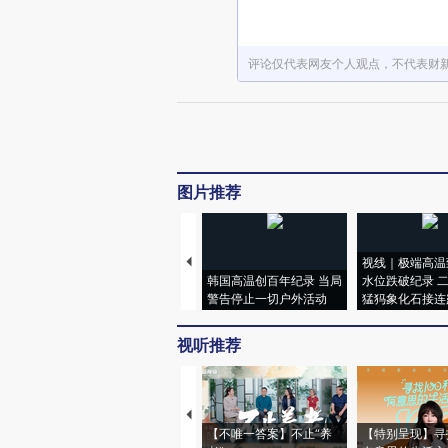
评论仅代表网友个人观点，不代表财
图片推荐
视线｜极端高温
韩国高温创百年纪录 当局
水位跌破纪录 
警告停止一切户外活动
猛犸象化石接连
视听推荐
【不唯一答案】不止“养
【特别呈现】寻