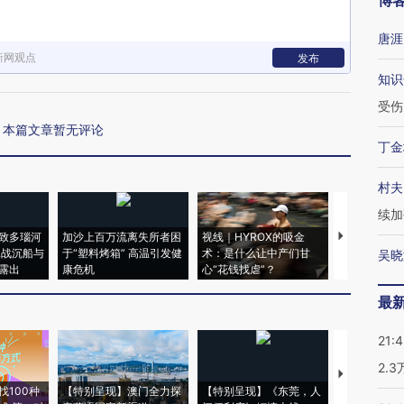
博
唐涯
新网观点
发布
知识
受伤
本篇文章暂无评论
丁金
村夫
续加
致多瑙河
加沙上百万流离失所者困
视线｜HYROX的吸金
马航飞行员
二战沉船与
于“塑料烤箱” 高温引发健
术：是什么让中产们甘
粒摇头丸 尿
吴晓
露出
康危机
心“花钱找虐”？
毒品
最
21:
2.
【推广】走
找100种
【特别呈现】澳门全力探
【特别呈现】《东莞，人
会，让数智科