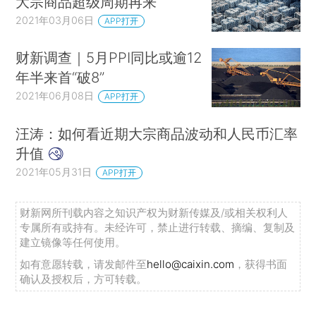
大宗商品超级周期再来
2021年03月06日
APP打开
财新调查｜5月PPI同比或逾12
年半来首“破8”
2021年06月08日
APP打开
汪涛：如何看近期大宗商品波动和人民币汇率
升值
2021年05月31日
APP打开
财新网所刊载内容之知识产权为财新传媒及/或相关权利人
专属所有或持有。未经许可，禁止进行转载、摘编、复制及
建立镜像等任何使用。
如有意愿转载，请发邮件至
hello@caixin.com
，获得书面
确认及授权后，方可转载。