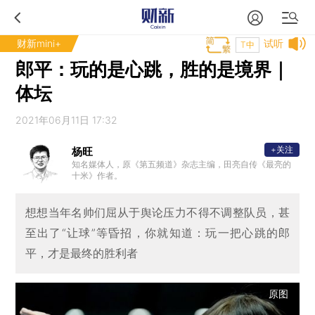
财新mini+
试听
T中
郎平：玩的是心跳，胜的是境界｜
体坛
2021年06月11日 17:32
+关注
杨旺
知名媒体人，原《第五频道》杂志主编，田亮自传《最亮的
十米》作者。
想想当年名帅们屈从于舆论压力不得不调整队员，甚
至出了“让球”等昏招，你就知道：玩一把心跳的郎
平，才是最终的胜利者
原图