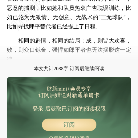
恶意的揣测，比如她和队员热衷广告耽误训练，比
如已沦为无激情、无创意、无战术的“三无球队”，
比如寻找郎平替代者已经提上了日程。
相同的剧情，相同的结局：成，则皆大欢喜，
败，则众口铄金，强悍如郎平者也无法摆脱这一定
律。
本文共计2088字 订阅后继续阅读
财新mini+会员专享
订阅后赠送财新通单篇卡
登录
后获取已订阅的阅读权限
订阅