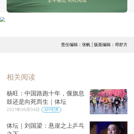
全年畅览 轻松阅读
责任编辑：张帆 | 版面编辑：邓舒方
相关阅读
杨旺：中国路跑十年，偃旗息
鼓还是向死而生｜体坛
2021年06月04日
APP打开
体坛｜刘国梁：悬崖之上乒乓
之下