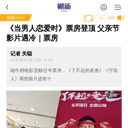
财新mini+
试听
T中
《当男人恋爱时》票房登顶 父亲节
影片遇冷｜票房
记者 关聪
2021年06月21日 14:48
端午档电影贡献过半票房，《了不起的老爸》《守岛
人》两部新片进前十
原图