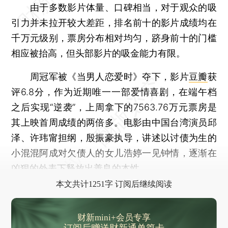
由于多数影片体量、口碑相当，对于观众的吸
引力并未拉开较大差距，排名前十的影片成绩均在
千万元级别，票房分布相对均匀，跻身前十的门槛
相应被抬高，但头部影片的吸金能力有限。
周冠军被《当男人恋爱时》夺下，影片
豆瓣
获
评6.8分，作为近期唯一一部爱情喜剧，在端午档
之后实现“逆袭”，上周拿下的7563.76万元票房是
其上映首周成绩的两倍多。电影由中国台湾演员邱
泽、许玮甯担纲，殷振豪执导，讲述以讨债为生的
小混混阿成对欠债人的女儿浩婷一见钟情，逐渐在
凶狠的外表下释放出善良的本性。
本文共计1251字 订阅后继续阅读
财新mini+会员专享
订阅后赠送财新通单篇卡