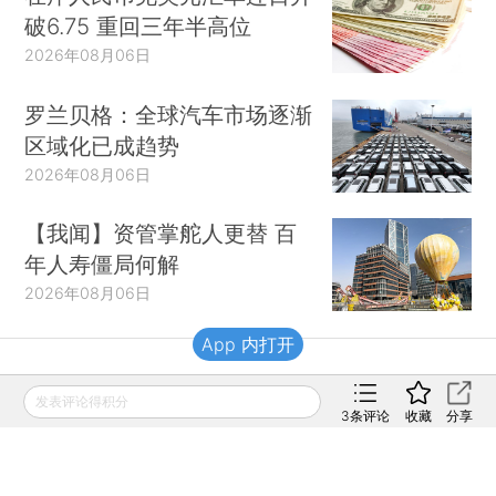
破6.75 重回三年半高位
2026年08月06日
罗兰贝格：全球汽车市场逐渐
区域化已成趋势
2026年08月06日
【我闻】资管掌舵人更替 百
年人寿僵局何解
2026年08月06日
App 内打开
财新移动
发表评论得积分
3
条评论
收藏
分享
财新
财新周刊
Caixin