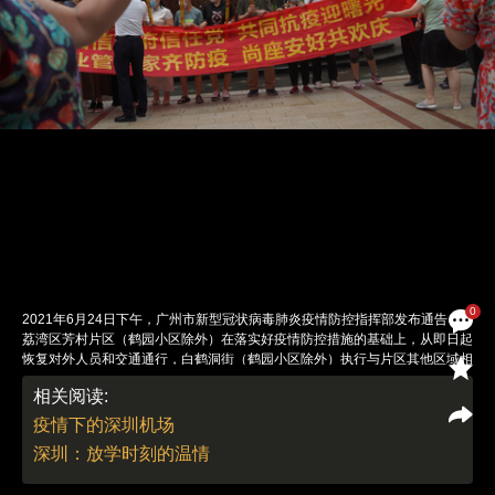
0
2021年6月24日下午，广州市新型冠状病毒肺炎疫情防控指挥部发布通告，
荔湾区芳村片区（鹤园小区除外）在落实好疫情防控措施的基础上，从即日起
恢复对外人员和交通通行，白鹤洞街（鹤园小区除外）执行与片区其他区域相
同防控措施。图/财新记者 梁莹菲
相关阅读:
责任编辑：郭现中 | 版面编辑：邓舒方
疫情下的深圳机场
深圳：放学时刻的温情