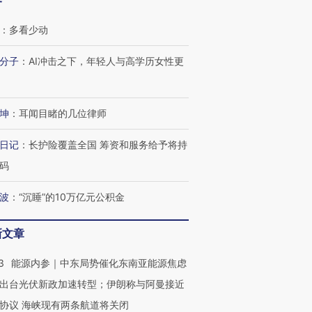
客
：
多看少动
分子
：
AI冲击之下，年轻人与高学历女性更
坤
：
耳闻目睹的几位律师
日记
：
长护险覆盖全国 筹资和服务给予将持
码
波
：
“沉睡”的10万亿元公积金
新文章
3
能源内参｜中东局势催化东南亚能源焦虑
OX的吸金
出台光伏新政加速转型；伊朗称与阿曼接近
马航飞行员跨国走私7万
视线｜被称为“蟑螂”的印
让中产们甘
粒摇头丸 尿检体内含3种
度Z世代 用街头抗争将教
秘鲁纳斯
协议 海峡现有两条航道将关闭
”？
毒品
育部长拱下台
13人遇难