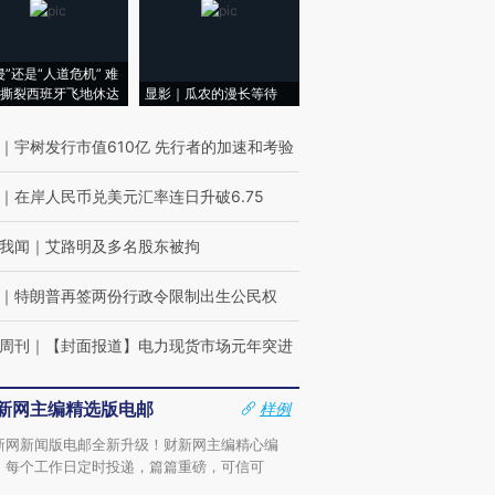
侵”还是“人道危机” 难
撕裂西班牙飞地休达
显影｜瓜农的漫长等待
｜
宇树发行市值610亿 先行者的加速和考验
｜
在岸人民币兑美元汇率连日升破6.75
我闻
｜
艾路明及多名股东被拘
｜
特朗普再签两份行政令限制出生公民权
周刊
｜
【封面报道】电力现货市场元年突进
新网主编精选版电邮
样例
新网新闻版电邮全新升级！财新网主编精心编
，每个工作日定时投递，篇篇重磅，可信可
。