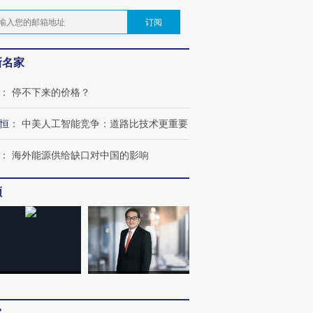
订阅
新名家
：
停不下来的价格？
恒
：
中美人工智能竞争：道路比技术更重要
：
海外能源供给缺口对中国的影响
频