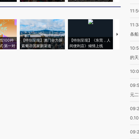
11:5
11:3
条船
【推广】走
找100种
【特别呈现】澳门全力探
【特别呈现】《东莞，人
会，让数智科
式·第一对
索葡语国家新渠道
间便利店》倾情上线
业
10:
的天
10:
09:
元二
09:
0.1
09: