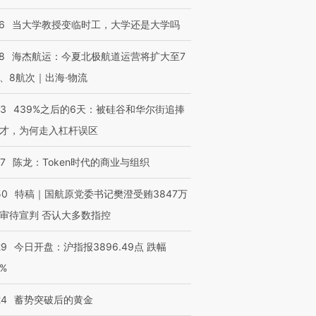
6
当大学教授变临时工，大学还是大学吗
8
海杰航运：今夏北极航道运营将扩大至7
、8航次｜出海·物流
进第四届链博
【商旅对话】华住集团
技“链”接产
【特别呈现】寻找100种
CFO：不靠规模取胜，华
【特别呈
有意思的生活方式·第三对
住三大增长引擎是什么？
有意思的
53
439%之后的6天：被硅谷和华尔街追捧
才，为何走入杠杆误区
07
陈龙：Token时代的商业与组织
50
特稿｜国航原党委书记樊澄受贿3847万
审待宣判 否认大多数指控
29
今日开盘：沪指报3896.49点 跌幅
0%
24
蓄势突破后的黄金