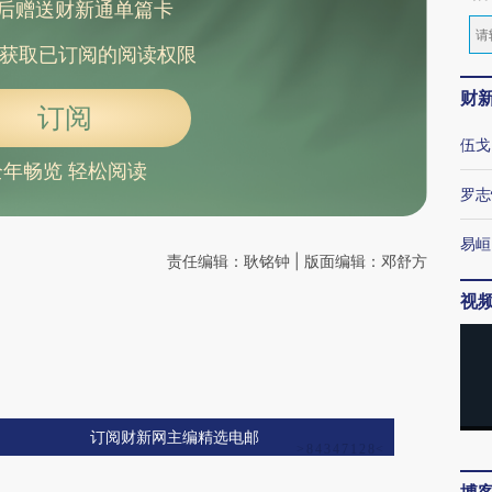
后赠送财新通单篇卡
获取已订阅的阅读权限
财
订阅
伍戈
全年畅览 轻松阅读
罗志
易峘
责任编辑：耿铭钟 | 版面编辑：邓舒方
视
订阅财新网主编精选电邮