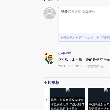
登录
后发表评论得积分
评论仅代表网友个人观点，不代表财
小树林SD
这不报，那不报，说的是基本医保
2021-07-06 01:14 · 北京市朝阳区
图片推荐
视线｜极端高温致多瑙河
水位跌破纪录 二战沉船与
韩国高温创百年
猛犸象化石接连露出
警告停止一切户