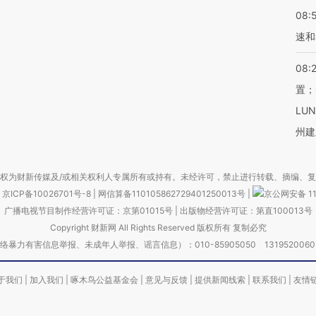
08:
速和
08:
置；
LU
州建
权为财新传媒及/或相关权利人专属所有或持有。未经许可，禁止进行转载、摘编、
京ICP备10026701号-8
|
网信算备110105862729401250013号
|
京公网安备 11
广播电视节目制作经营许可证：京第01015号
|
出版物经营许可证：第直100013号
Copyright 财新网 All Rights Reserved 版权所有 复制必究
害信息举报、未成年人举报、谣言信息）：010-85905050 13195200605 举报邮
于我们
|
加入我们
|
啄木鸟公益基金会
|
意见与反馈
|
提供新闻线索
|
联系我们
|
友情