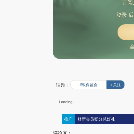
订阅
登录
后
话题：
#银保监会
+关注
Loading...
推广
财新会员积分兑好礼
评论区
1