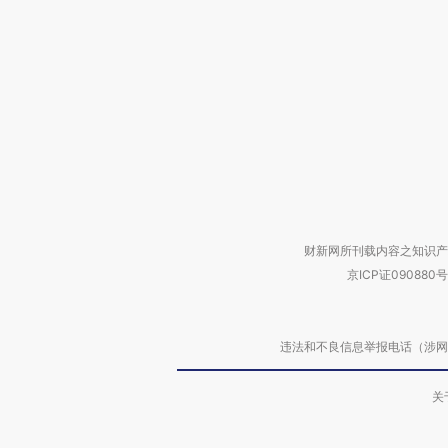
财新网所刊载内容之知识产
京ICP证090880号
违法和不良信息举报电话（涉网络暴力有
关