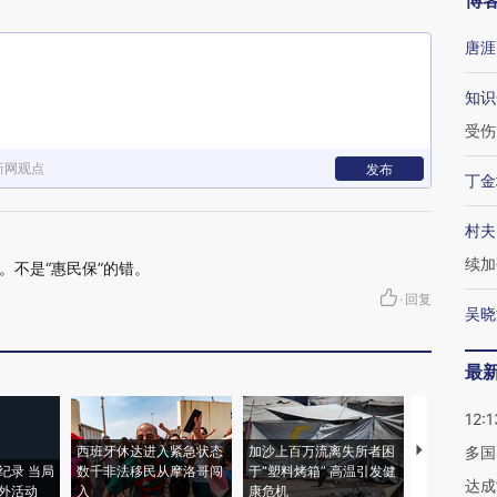
博
唐涯
知识
受伤
新网观点
发布
丁金
村夫
续加
。不是“惠民保”的错。
·
回复
吴晓
最
12:1
西班牙休达进入紧急状态
加沙上百万流离失所者困
视线｜HYR
多国
纪录 当局
数千非法移民从摩洛哥闯
于“塑料烤箱” 高温引发健
术：是什么
达成
外活动
入
康危机
心“花钱找虐