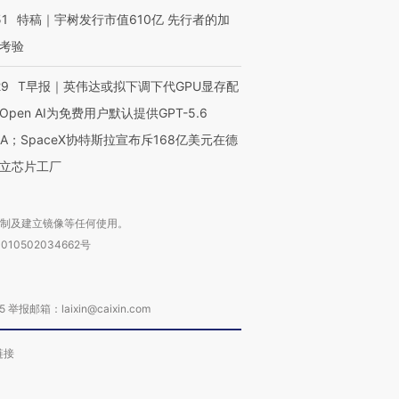
51
特稿｜宇树发行市值610亿 先行者的加
考验
29
T早报｜英伟达或拟下调下代GPU显存配
Open AI为免费用户默认提供GPT-5.6
NA；SpaceX协特斯拉宣布斥168亿美元在德
立芯片工厂
复制及建立镜像等任何使用。
010502034662号
箱：laixin@caixin.com
链接