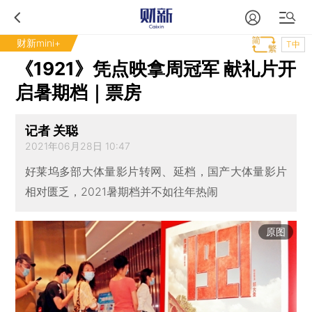
财新mini+
T中
《1921》凭点映拿周冠军 献礼片开
启暑期档｜票房
记者 关聪
2021年06月28日 10:47
好莱坞多部大体量影片转网、延档，国产大体量影片
相对匮乏，2021暑期档并不如往年热闹
原图