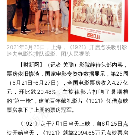
2021年6月25日，上海，《1921》开启点映吸引影
迷去电影院排队观影。图/人民视觉
【财新网】（记者 关聪）
影院静待头部内容，
票房依旧惨淡，国家电影专资办数据显示，第25周
（6月21日-6月27日），全国电影票房收入4.27亿
元，环比跌20.48%，主旋律影片打响了暑期档
的“第一枪”，建党百年献礼影片《1921》凭借点映
票房拿下了上周的票房冠军。
《1921》定于7月1日当天上映，自6月25日点
映开始当天，《1921》就靠2094.65万元点映票房