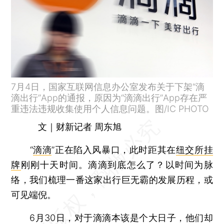
7月4日，国家互联网信息办公室发布关于下架“滴
滴出行”App的通报，原因为“滴滴出行”App存在严
重违法违规收集使用个人信息问题。图/IC PHOTO
文｜财新记者 周东旭
“
滴滴
”正在陷入风暴口，此时距其在
纽交所挂
牌
刚刚十天时间。滴滴到底怎么了？以时间为脉
络，我们梳理一番这家出行巨无霸的发展历程，或
可见端倪。
6月30日，对于滴滴本该是个大日子，他们却