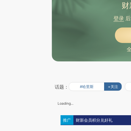
财
登录
后
话题：
#哈里斯
+关注
Loading...
推广
财新会员积分兑好礼