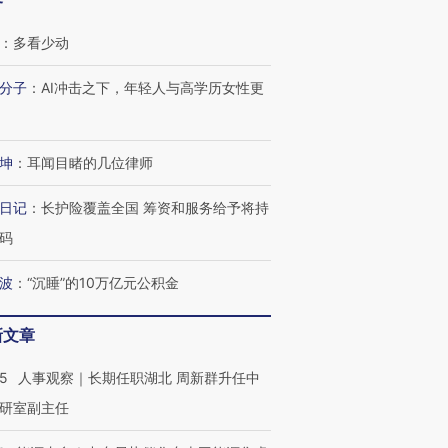
客
：
多看少动
分子
：
AI冲击之下，年轻人与高学历女性更
坤
：
耳闻目睹的几位律师
日记
：
长护险覆盖全国 筹资和服务给予将持
码
波
：
“沉睡”的10万亿元公积金
新文章
25
人事观察｜长期任职湖北 周新群升任中
研室副主任
OX的吸金
马航飞行员跨国走私7万
视线｜被称为“蟑螂”的印
让中产们甘
粒摇头丸 尿检体内含3种
度Z世代 用街头抗争将教
秘鲁纳斯