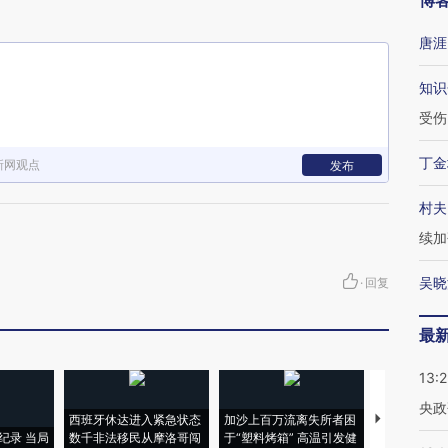
博
唐涯
知识
受伤
丁金
新网观点
发布
村夫
续加
吴晓
·
回复
最
13:
央政
西班牙休达进入紧急状态
加沙上百万流离失所者困
视线｜HYR
纪录 当局
数千非法移民从摩洛哥闯
于“塑料烤箱” 高温引发健
术：是什么