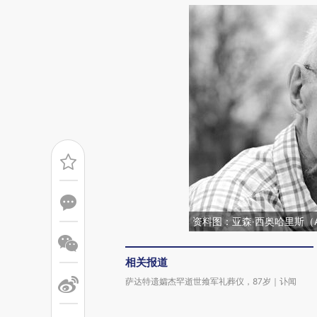
资料图：亚森‧西奥哈里斯（Atha
相关报道
萨达特遗孀杰罕逝世飨军礼葬仪，87岁｜讣闻