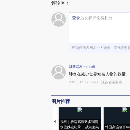
评论区
1
登录
后发表评论得积分
评论仅代表网友个人观点，不代表财
财新网友Imn4e8
肺炎在减少世界知名人物的数量。
2021-07-17 06:27 · 江苏省淮安市
图片推荐
视线｜极端高温致多瑙河
水位跌破纪录 二战沉船与
韩国高温创百年