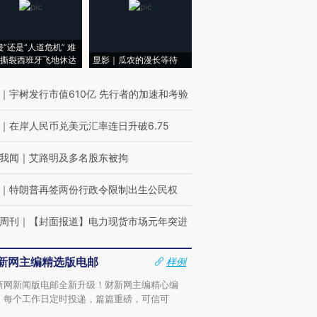
侵”还是“人道危机” 难
撕裂西班牙飞地休达
显影｜瓜农的漫长等待
｜
宇树发行市值610亿 先行者的加速和考验
｜
在岸人民币兑美元汇率连日升破6.75
我闻
｜
艾路明及多名股东被拘
｜
特朗普再签两份行政令限制出生公民权
周刊
｜
【封面报道】电力现货市场元年突进
新网主编精选版电邮
样例
新网新闻版电邮全新升级！财新网主编精心编
，每个工作日定时投递，篇篇重磅，可信可
。