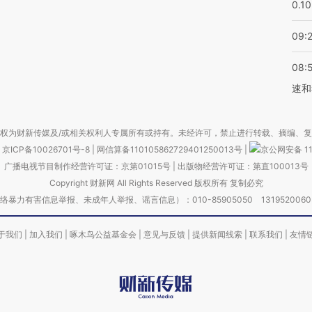
0.1
09:
08:
速和
权为财新传媒及/或相关权利人专属所有或持有。未经许可，禁止进行转载、摘编、
京ICP备10026701号-8
|
网信算备110105862729401250013号
|
京公网安备 11
广播电视节目制作经营许可证：京第01015号
|
出版物经营许可证：第直100013号
Copyright 财新网 All Rights Reserved 版权所有 复制必究
害信息举报、未成年人举报、谣言信息）：010-85905050 13195200605 举报邮
于我们
|
加入我们
|
啄木鸟公益基金会
|
意见与反馈
|
提供新闻线索
|
联系我们
|
友情