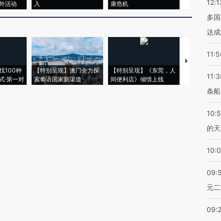
12:1
外活动
入
康危机
心“花钱找虐
多国
达成
11:5
【推广】走
找100种
【特别呈现】澳门全力探
【特别呈现】《东莞，人
会，让数智科
11:3
式·第一对
索葡语国家新渠道
间便利店》倾情上线
业
条船
10:
的天
10:
09:
元二
09: