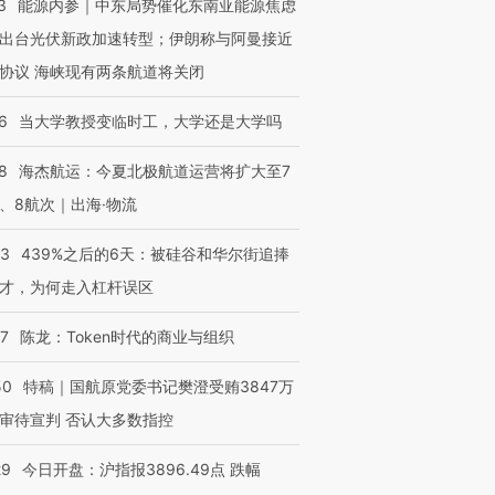
3
能源内参｜中东局势催化东南亚能源焦虑
”？
毒品
育部长拱下台
13人遇难
出台光伏新政加速转型；伊朗称与阿曼接近
协议 海峡现有两条航道将关闭
6
当大学教授变临时工，大学还是大学吗
进第四届链博
【商旅对话】华住集团
技“链”接产
【特别呈现】寻找100种
CFO：不靠规模取胜，华
【特别呈
8
海杰航运：今夏北极航道运营将扩大至7
有意思的生活方式·第三对
住三大增长引擎是什么？
有意思的
、8航次｜出海·物流
53
439%之后的6天：被硅谷和华尔街追捧
才，为何走入杠杆误区
07
陈龙：Token时代的商业与组织
50
特稿｜国航原党委书记樊澄受贿3847万
审待宣判 否认大多数指控
29
今日开盘：沪指报3896.49点 跌幅