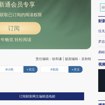
新通会员专享
获取已订阅的阅读权限
财
订阅
伍戈
全年畅览 轻松阅读
罗志
易峘
责任编辑：徐和谦 | 版面编辑：吴秋晗
视
#讣闻
+关注
#美国
+关注
订阅财新网主编精选电邮