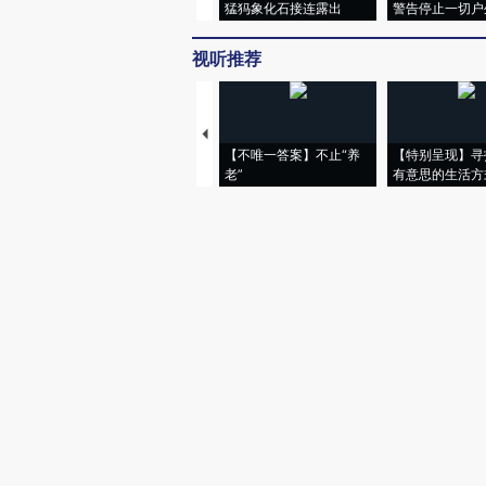
猛犸象化石接连露出
警告停止一切户
视听推荐
【不唯一答案】不止“养
【特别呈现】寻
老”
有意思的生活方