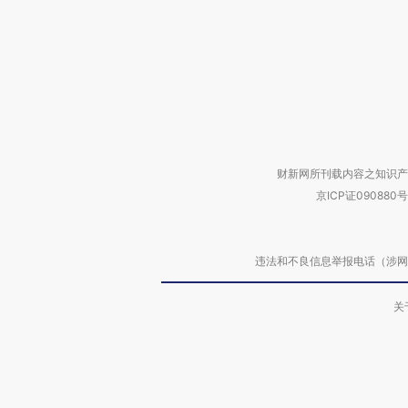
财新网所刊载内容之知识产
京ICP证090880号
违法和不良信息举报电话（涉网络暴力有
关