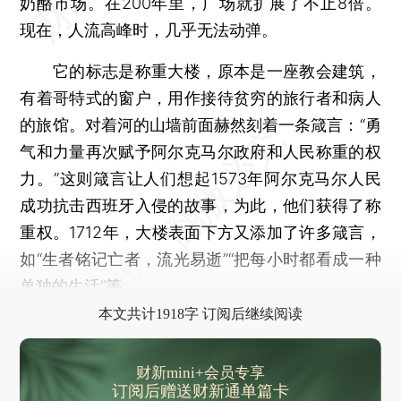
奶酪市场。在200年里，广场就扩展了不止8倍。
现在，人流高峰时，几乎无法动弹。
它的标志是称重大楼，原本是一座教会建筑，
有着哥特式的窗户，用作接待贫穷的旅行者和病人
的旅馆。对着河的山墙前面赫然刻着一条箴言：“勇
气和力量再次赋予阿尔克马尔政府和人民称重的权
力。”这则箴言让人们想起1573年阿尔克马尔人民
成功抗击西班牙入侵的故事，为此，他们获得了称
重权。1712年，大楼表面下方又添加了许多箴言，
如“生者铭记亡者，流光易逝”“把每小时都看成一种
单独的生活”等。
本文共计1918字 订阅后继续阅读
财新mini+会员专享
订阅后赠送财新通单篇卡