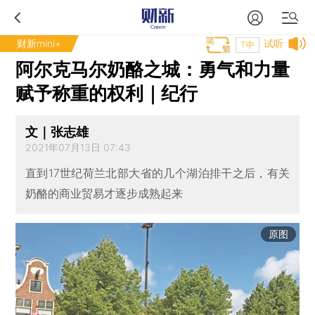
财新mini+
试听
T中
阿尔克马尔奶酪之城：勇气和力量
赋予称重的权利｜纪行
文｜张志雄
2021年07月13日 07:43
直到17世纪荷兰北部大省的几个湖泊排干之后，有关
奶酪的商业贸易才逐步成熟起来
原图