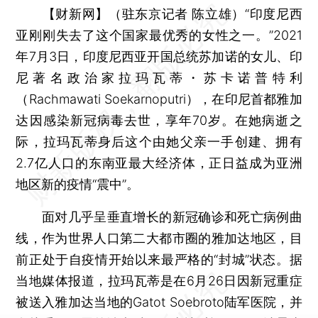
【财新网】（驻东京记者 陈立雄）
“印度尼西
亚刚刚失去了这个国家最优秀的女性之一。”2021
年7月3日，印度尼西亚开国总统苏加诺的女儿、印
尼著名政治家拉玛瓦蒂・苏卡诺普特利
（Rachmawati Soekarnoputri），在印尼首都雅加
达因感染新冠病毒去世，享年70岁。在她病逝之
际，拉玛瓦蒂身后这个由她父亲一手创建、拥有
2.7亿人口的东南亚最大经济体，正日益成为亚洲
地区新的疫情“震中”。
面对几乎呈垂直增长的新冠确诊和死亡病例曲
线，作为世界人口第二大都市圈的雅加达地区，目
前正处于自疫情开始以来最严格的“封城”状态。据
当地媒体报道，拉玛瓦蒂是在6月26日因新冠重症
被送入雅加达当地的Gatot Soebroto陆军医院，并