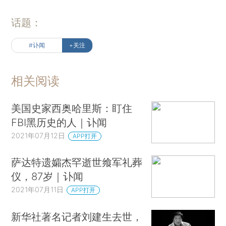
话题：
#讣闻
+关注
相关阅读
美国史家西奥哈里斯：盯住
FBI黑历史的人｜讣闻
2021年07月12日
APP打开
萨达特遗孀杰罕逝世飨军礼葬
仪，87岁｜讣闻
2021年07月11日
APP打开
新华社著名记者刘建生去世，