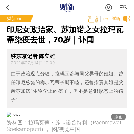
财新mini+
试听
T中
印尼女政治家、苏加诺之女拉玛瓦
蒂染疫去世，70岁｜讣闻
驻东京记者 陈立雄
2021年07月14日 19:09
由于政治观点分歧，拉玛瓦蒂与同父异母的姐姐、曾
任印尼总统的梅加瓦蒂长期不睦，还曾指责其姐是父
亲苏加诺“生物学上的孩子，但不是意识形态上的孩
子”
原图
资料图：拉玛瓦蒂・苏卡诺普特利（Rachmawati
Soekarnoputri）。图/视觉中国