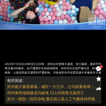
2021年7月18日18时至21日0时，郑州全市普降大暴雨、特大暴雨，累积平均
0
降水量449毫米。由于遭遇罕见持续强降雨，郑州市区出现严重内涝，郑州市
铁路、公路及民航交通受到严重影响。河南省郑州市连霍高速中牟服务区大量
人员车辆滞留。图/特约作者 郭鹏
相关阅读:
责任编辑：郭现中 | 版面编辑：邓舒方
郑州最大暴雨袭城：城区一片汪洋，过马路要牵绳｜读图
郑州暴雨地铁隧道内被淹 12人经抢救无效死亡
郑大一附院一院区停电 重症病人靠人工气囊维持呼吸