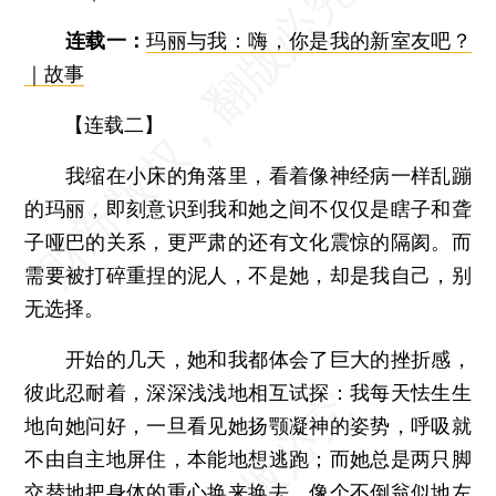
连载一：
玛丽与我：嗨，你是我的新室友吧？
｜故事
【连载二】
我缩在小床的角落里，看着像神经病一样乱蹦
的玛丽，即刻意识到我和她之间不仅仅是瞎子和聋
子哑巴的关系，更严肃的还有文化震惊的隔阂。而
需要被打碎重捏的泥人，不是她，却是我自己，别
无选择。
开始的几天，她和我都体会了巨大的挫折感，
彼此忍耐着，深深浅浅地相互试探：我每天怯生生
地向她问好，一旦看见她扬颚凝神的姿势，呼吸就
不由自主地屏住，本能地想逃跑；而她总是两只脚
交替地把身体的重心换来换去，像个不倒翁似地左