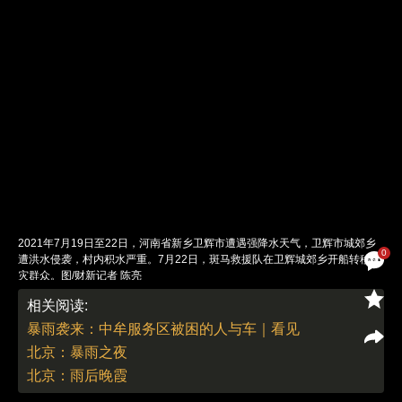
2021年7月19日至22日，河南省新乡卫辉市遭遇强降水天气，卫辉市城郊乡
0
遭洪水侵袭，村内积水严重。7月22日，斑马救援队在卫辉城郊乡开船转移受
灾群众。图/财新记者 陈亮
责任编辑：郭现中 | 版面编辑：邓舒方
相关阅读:
暴雨袭来：中牟服务区被困的人与车｜看见
北京：暴雨之夜
北京：雨后晚霞