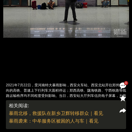
0
2021年7月22日，受河南特大暴雨影响，西安火车站、西安北站开往郑州方
向的高铁、普速上下行列车大面积停运；郑西高铁、陇海铁路、宁西铁路等线
路运输秩序均不同程度受到影响。当日，西安站大厅列车信息电子屏幕，大面
积列车显示停运。图/财新实习记者 幸运 周宁
相关阅读:
责任编辑：郭现中 | 版面编辑：邓舒方
暴雨北移，救援队在新乡卫辉转移群众｜看见
暴雨袭来：中牟服务区被困的人与车｜看见