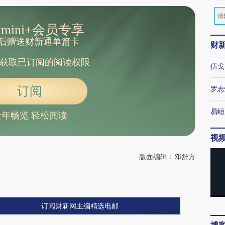
mini+会员专享
后赠送财新通单篇卡
财
获取已订阅的阅读权限
伍戈
订阅
罗志
易峘
全年畅览 轻松阅读
视
版面编辑：邓舒方
订阅财新网主编精选电邮