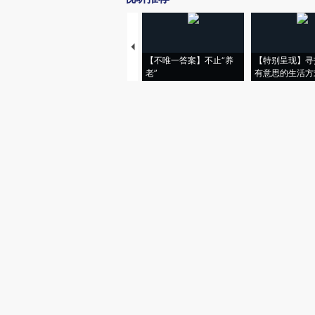
【不唯一答案】不止“养
【特别呈现】寻
老”
有意思的生活方