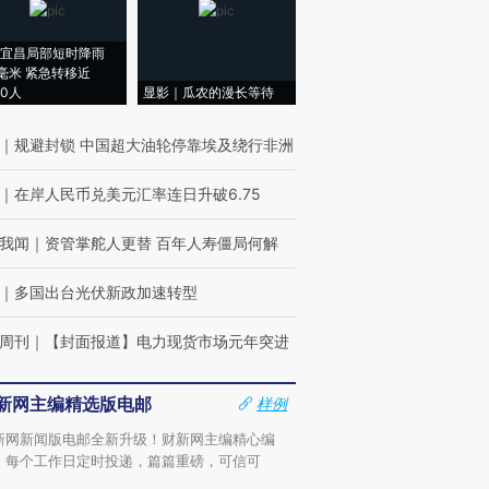
宜昌局部短时降雨
8毫米 紧急转移近
00人
显影｜瓜农的漫长等待
｜
规避封锁 中国超大油轮停靠埃及绕行非洲
｜
在岸人民币兑美元汇率连日升破6.75
我闻
｜
资管掌舵人更替 百年人寿僵局何解
｜
多国出台光伏新政加速转型
周刊
｜
【封面报道】电力现货市场元年突进
新网主编精选版电邮
样例
新网新闻版电邮全新升级！财新网主编精心编
，每个工作日定时投递，篇篇重磅，可信可
。