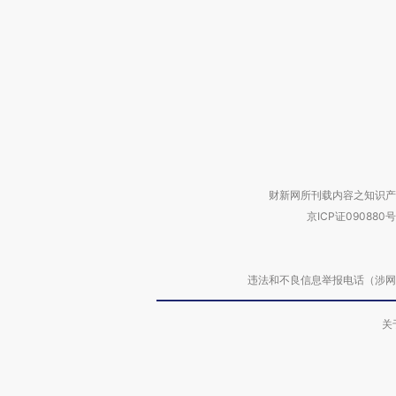
财新网所刊载内容之知识产
京ICP证090880号
违法和不良信息举报电话（涉网络暴力有
关