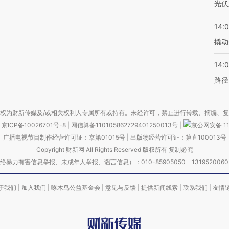
光伏
14:
撬动
14:0
路径
权为财新传媒及/或相关权利人专属所有或持有。未经许可，禁止进行转载、摘编、
京ICP备10026701号-8
|
网信算备110105862729401250013号
|
京公网安备 11
广播电视节目制作经营许可证：京第01015号
|
出版物经营许可证：第直100013号
Copyright 财新网 All Rights Reserved 版权所有 复制必究
害信息举报、未成年人举报、谣言信息）：010-85905050 13195200605 举报邮
于我们
|
加入我们
|
啄木鸟公益基金会
|
意见与反馈
|
提供新闻线索
|
联系我们
|
友情