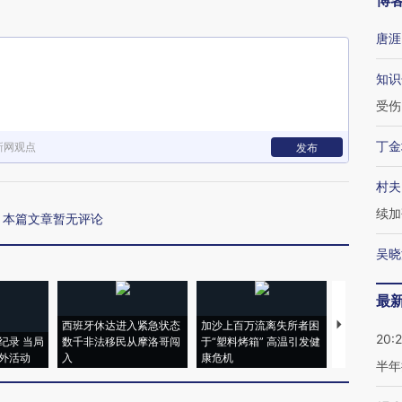
博
唐涯
知识
受伤
丁金
新网观点
发布
村夫
续加
本篇文章暂无评论
吴晓
最
西班牙休达进入紧急状态
加沙上百万流离失所者困
视线｜HYR
20:
纪录 当局
数千非法移民从摩洛哥闯
于“塑料烤箱” 高温引发健
术：是什么
外活动
入
康危机
心“花钱找虐
半年