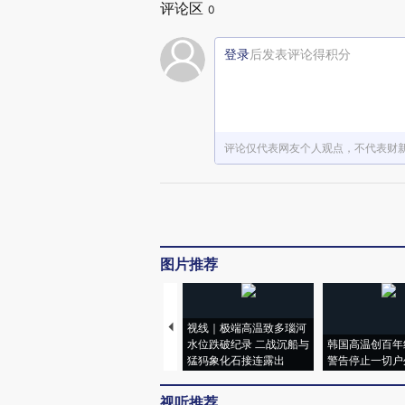
评论区
0
登录
后发表评论得积分
评论仅代表网友个人观点，不代表财
图片推荐
视线｜极端高温致多瑙河
水位跌破纪录 二战沉船与
韩国高温创百年
猛犸象化石接连露出
警告停止一切户
视听推荐