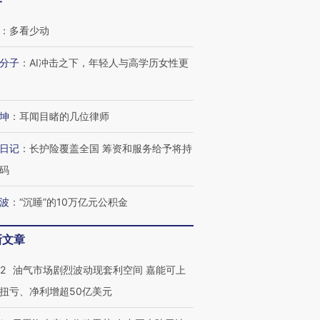
客
：
多看少动
分子
：
AI冲击之下，年轻人与高学历女性更
坤
：
耳闻目睹的几位律师
日记
：
长护险覆盖全国 筹资和服务给予将持
码
波
：
“沉睡”的10万亿元公积金
新文章
OX的吸金
马航飞行员跨国走私7万
视线｜被称为“蟑螂”的印
22
油气市场剧烈波动现套利空间 嘉能可上
让中产们甘
粒摇头丸 尿检体内含3种
度Z世代 用街头抗争将教
秘鲁纳斯
”？
毒品
育部长拱下台
13人遇难
扭亏、净利增超50亿美元