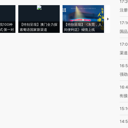
17:2
注册
【推广】走
17:1
找100种
【特别呈现】澳门全力探
【特别呈现】《东莞，人
会，让数智科
式·第一对
索葡语国家新渠道
间便利店》倾情上线
业
国品
17:
渠道
16:
强劲
16:
衔接
15:1
14: