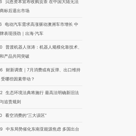
6
贝恩资本宣布收购贡茶 在中国大陆无法
商标后退出市场
进第四届链博
【商旅对话】华住集团
6
电动汽车需求高涨驱动澳洲车市增长 中
技“链”接产
【特别呈现】寻找100种
CFO：不靠规模取胜，华
【特别呈
有意思的生活方式·第三对
住三大增长引擎是什么？
有意思的
牌表现强劲｜出海·汽车
00
普渡机器人张涛：机器人规模化靠技术、
和产品共同突破
56
财新调查｜7月消费或有反弹、出口维持
 受哪些因素带动？
42
生态环境法典将施行 最高法明确新旧法
与追责规则
0
看空消费的“三大误区”
59
中东局势催化东南亚能源焦虑 多国出台