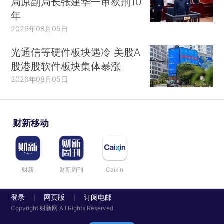
局原副局长张建华一审获刑10
年
2026年08月05日
光通信等硬件板块遇冷 美股A
股港股软件板块集体暴涨
2026年08月05日
财新移动
财新
财新周刊
Caixin
登录
网页版
订阅电邮
|
|
Copyright 财新网 All Rights Reserved