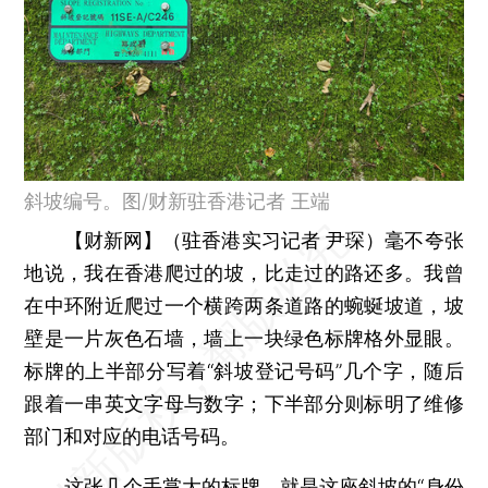
斜坡编号。图/财新驻香港记者 王端
【财新网】（驻香港实习记者 尹琛）
毫不夸张
地说，我在香港爬过的坡，比走过的路还多。我曾
在中环附近爬过一个横跨两条道路的蜿蜒坡道，坡
壁是一片灰色石墙，墙上一块绿色标牌格外显眼。
标牌的上半部分写着“斜坡登记号码”几个字，随后
跟着一串英文字母与数字；下半部分则标明了维修
部门和对应的电话号码。
这张几个手掌大的标牌，就是这座斜坡的“身份