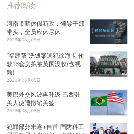
推荐阅读
河南带薪休假新政：领导干部
带头，全员应休尽休
2026年08月05日
“福建帮”洗钱案逃犯徐海卡 伦
敦16套房拟被英国没收(含视
频)
2026年08月05日
美巴外交风波再升级 巴西驻
美大使遭撤销美签
2026年08月05日
犯罪部分未遂+自首 国防科工