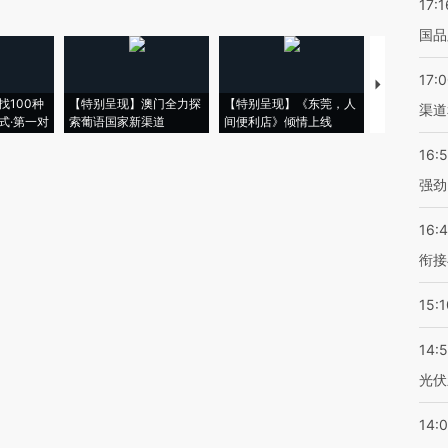
17:1
国品
17:
【推广】走
找100种
【特别呈现】澳门全力探
【特别呈现】《东莞，人
会，让数智科
渠道
式·第一对
索葡语国家新渠道
间便利店》倾情上线
业
16:
强劲
16:
衔接
15:1
14:
光伏
14: