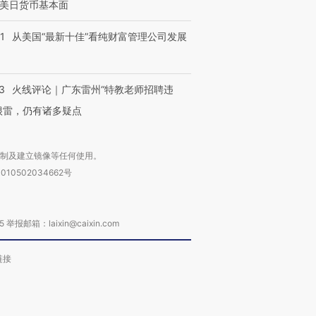
美日货币基本面
1
从美国“最新十佳”看纯财富管理公司发展
3
火线评论｜广东雷州“特教老师招聘违
很雷，仍有诸多疑点
复制及建立镜像等任何使用。
010502034662号
箱：laixin@caixin.com
链接