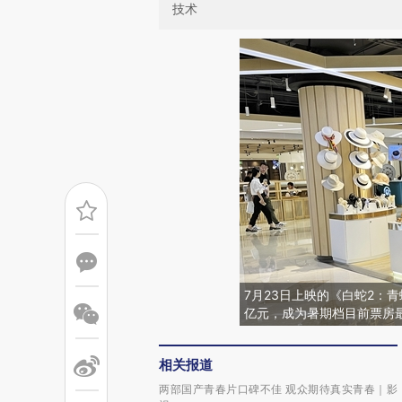
技术
7月23日上映的《白蛇2：
亿元，成为暑期档目前票房
相关报道
两部国产青春片口碑不佳 观众期待真实青春｜影