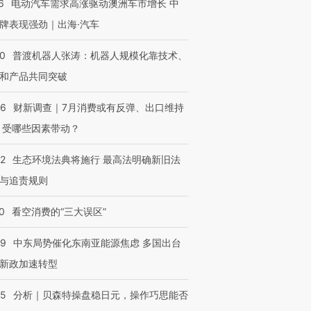
6
电动汽车需求高涨驱动澳洲车市增长 中
牌表现强劲｜出海·汽车
00
普渡机器人张涛：机器人规模化靠技术、
进第四届链博
【商旅对话】华住集团
技“链”接产
【特别呈现】寻找100种
CFO：不靠规模取胜，华
【特别呈
和产品共同突破
有意思的生活方式·第三对
住三大增长引擎是什么？
有意思的
56
财新调查｜7月消费或有反弹、出口维持
 受哪些因素带动？
42
生态环境法典将施行 最高法明确新旧法
与追责规则
0
看空消费的“三大误区”
59
中东局势催化东南亚能源焦虑 多国出台
新政加速转型
05
分析｜贝森特操盘稳日元，操作巧思能否