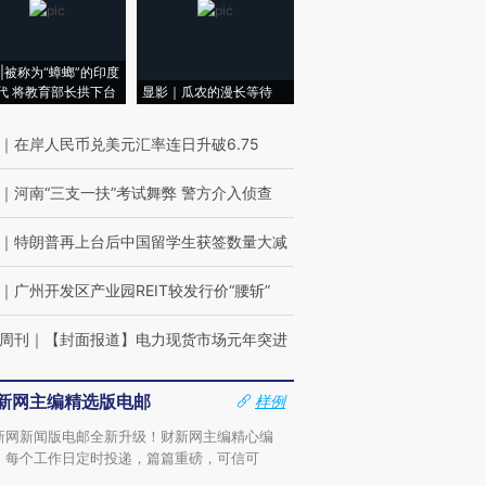
|被称为“蟑螂”的印度
代 将教育部长拱下台
显影｜瓜农的漫长等待
｜
在岸人民币兑美元汇率连日升破6.75
｜
河南“三支一扶”考试舞弊 警方介入侦查
｜
特朗普再上台后中国留学生获签数量大减
｜
广州开发区产业园REIT较发行价“腰斩”
周刊
｜
【封面报道】电力现货市场元年突进
新网主编精选版电邮
样例
新网新闻版电邮全新升级！财新网主编精心编
，每个工作日定时投递，篇篇重磅，可信可
。