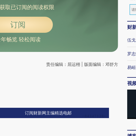
获取已订阅的阅读权限
订阅
财
全年畅览 轻松阅读
伍戈
罗志
责任编辑：屈运栩 | 版面编辑：邓舒方
易峘
视
订阅财新网主编精选电邮