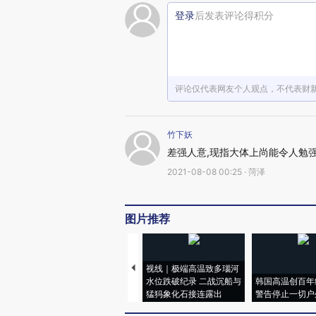
登录
后发表评论得积分
评论仅代表网友个人观点，不代表财
竹下妖
差强人意,现指大体上尚能令人勉
2021-08-08 00:25 · 菏泽
图片推荐
视线｜极端高温致多瑙河
水位跌破纪录 二战沉船与
韩国高温创百年
猛犸象化石接连露出
警告停止一切户