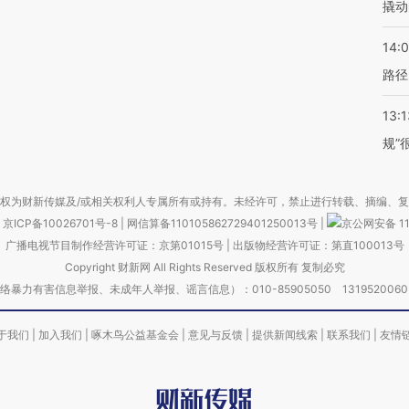
撬动
14:0
路径
13:1
规”
权为财新传媒及/或相关权利人专属所有或持有。未经许可，禁止进行转载、摘编、
京ICP备10026701号-8
|
网信算备110105862729401250013号
|
京公网安备 11
广播电视节目制作经营许可证：京第01015号
|
出版物经营许可证：第直100013号
Copyright 财新网 All Rights Reserved 版权所有 复制必究
害信息举报、未成年人举报、谣言信息）：010-85905050 13195200605 举报邮
于我们
|
加入我们
|
啄木鸟公益基金会
|
意见与反馈
|
提供新闻线索
|
联系我们
|
友情