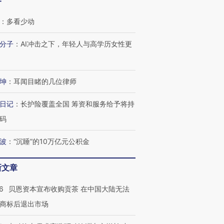
客
：
多看少动
分子
：
AI冲击之下，年轻人与高学历女性更
坤
：
耳闻目睹的几位律师
日记
：
长护险覆盖全国 筹资和服务给予将持
码
波
：
“沉睡”的10万亿元公积金
新文章
6
贝恩资本宣布收购贡茶 在中国大陆无法
跨国走私7万
视线｜HYROX的吸金
视线｜被
检体内含3种
术：是什么让中产们甘
泽连斯基密集出访美英 索
度Z世代
商标后退出市场
心“花钱找虐”？
要防空导弹“救急”
育部长拱