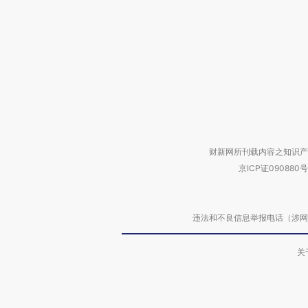
财新网所刊载内容之知识产
京ICP证090880号
违法和不良信息举报电话（涉网络暴力有
关