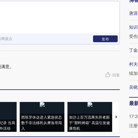
博
唐涯
知识
受伤
新网观点
发布
丁金
村夫
强满意。
续加
·
回复
吴晓
最
17:2
西班牙休达进入紧急状态
加沙上百万流离失所者困
马航飞行员
纪录 当局
数千非法移民从摩洛哥闯
于“塑料烤箱” 高温引发健
粒摇头丸 尿
注册
外活动
入
康危机
毒品