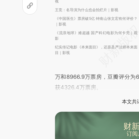
视
王竞：名导演为什么也会拍烂片｜影视
《中国医生》票房破5亿 钟南山张文宏有何评价？
｜影视
《流浪地球》难超越 国产科幻电影为何卡壳｜观
影
纪实传记电影《本来面目》，还原圣严法师本来面
目｜影视
万和8966.9万票房，豆瓣评分为
获4326.4万票房。
本文共计
财新
订阅