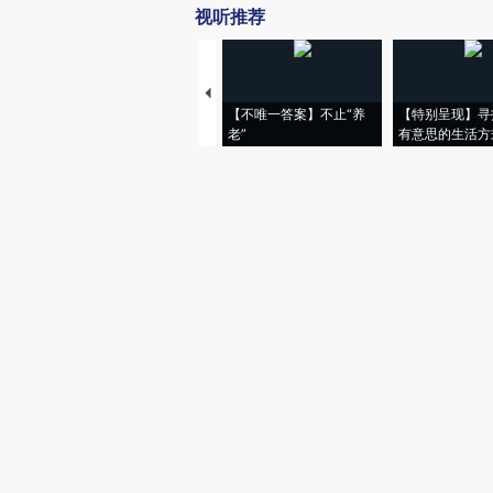
视听推荐
【不唯一答案】不止“养
【特别呈现】寻
老”
有意思的生活方