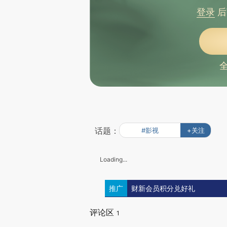
登录
后
话题：
#影视
+关注
Loading...
推广
财新会员积分兑好礼
评论区
1