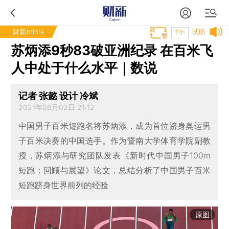
财新mini+
试听
T中
苏炳添9秒83破亚洲纪录 在百米飞
人中处于什么水平｜数说
记者 张懿 设计 冷斌
2021年08月02日 21:12
中国男子百米短跑名将苏炳添，成为首位跻身奥运男
子百米决赛的中国选手。作为暨南大学体育学院副教
授，苏炳添与研究团队发表《新时代中国男子100m
短跑：回顾与展望》论文，总结分析了中国男子百米
短跑跻身世界前列的经验
原图