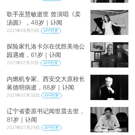
歌手巫慧敏逝世 曾演唱《卖
汤圆》，48岁｜讣闻
2021年08月01日
APP打开
探险家扎洛卡尔在优胜美地公
园遇难，61岁｜讣闻
2021年07月31日
APP打开
内燃机专家、西安交大原校长
蒋德明病逝，88岁｜讣闻
2021年07月30日
APP打开
辽宁省委原书记闻世震去世，
81岁｜讣闻
2021年07月29日
APP打开