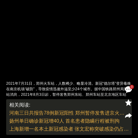
2021年7月31日，郑州火车站，人数稀少、略显冷清。新冠“德尔塔”变异毒株
0
在南京机场“破防”，导致疫情迅速外溢至少24个城市。据中国铁路郑州局郑州
站消息，2021年8月3日起，暂停发售郑州东站、郑州车站至北京地区车站
（北京西、北京等）车票。图/财新记者 陈亮
相关阅读:
责任编辑：郭现中 | 版面编辑：邓舒方
河南三日共报告78例新冠阳性 郑州暂停发售进京火车票
扬州单日确诊新冠增40人 首名患者隐瞒行程被刑拘
上海新增一名本土新冠感染者 张文宏称突破感染仍占少数