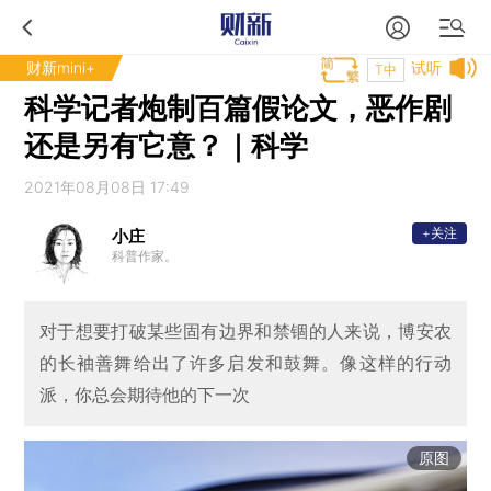
财新mini+
试听
T中
科学记者炮制百篇假论文，恶作剧
还是另有它意？｜科学
2021年08月08日 17:49
+关注
小庄
科普作家。
对于想要打破某些固有边界和禁锢的人来说，博安农
的长袖善舞给出了许多启发和鼓舞。像这样的行动
派，你总会期待他的下一次
原图