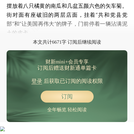
摆放着八只橘黄的南瓜和几盆五颜六色的矢车菊。
街对面有座破旧的两层店面，挂着“共和党县党
部”和“让美国再伟大”的牌子，门前停着一辆沾满泥
土的皮卡。
本文共计6671字 订阅后继续阅读
财新mini+会员专享
订阅后赠送财新通单篇卡
登录
后获取已订阅的阅读权限
订阅
全年畅览 轻松阅读