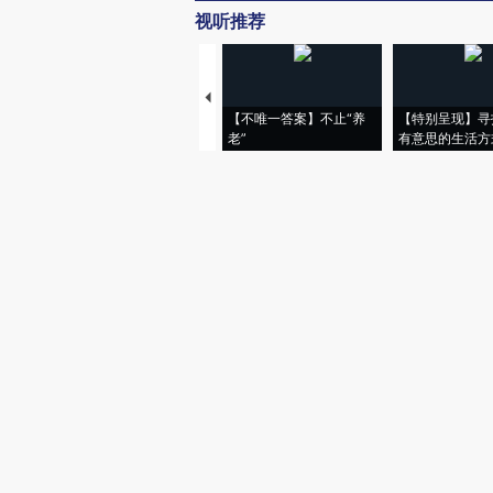
视听推荐
【不唯一答案】不止“养
【特别呈现】寻
老”
有意思的生活方