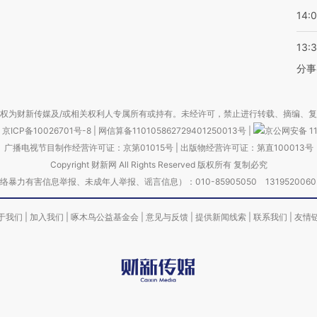
14:
13:
分事
权为财新传媒及/或相关权利人专属所有或持有。未经许可，禁止进行转载、摘编、
京ICP备10026701号-8
|
网信算备110105862729401250013号
|
京公网安备 11
广播电视节目制作经营许可证：京第01015号
|
出版物经营许可证：第直100013号
Copyright 财新网 All Rights Reserved 版权所有 复制必究
害信息举报、未成年人举报、谣言信息）：010-85905050 13195200605 举报邮
于我们
|
加入我们
|
啄木鸟公益基金会
|
意见与反馈
|
提供新闻线索
|
联系我们
|
友情