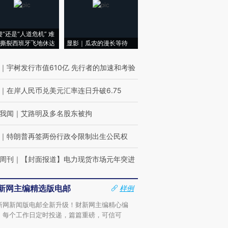
侵”还是“人道危机” 难
撕裂西班牙飞地休达
显影｜瓜农的漫长等待
｜
宇树发行市值610亿 先行者的加速和考验
｜
在岸人民币兑美元汇率连日升破6.75
我闻
｜
艾路明及多名股东被拘
｜
特朗普再签两份行政令限制出生公民权
周刊
｜
【封面报道】电力现货市场元年突进
新网主编精选版电邮
样例
新网新闻版电邮全新升级！财新网主编精心编
，每个工作日定时投递，篇篇重磅，可信可
。