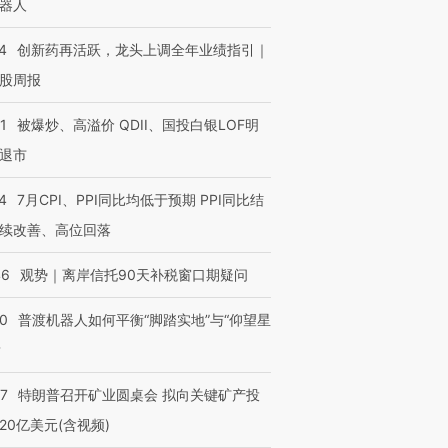
器人
4
创新药再活跃，龙头上调全年业绩指引｜
股周报
进第四届链博
【商旅对话】华住集团
技“链”接产
【特别呈现】寻找100种
CFO：不靠规模取胜，华
【特别呈
1
被爆炒、高溢价 QDII、国投白银LOF明
有意思的生活方式·第三对
住三大增长引擎是什么？
有意思的
退市
4
7月CPI、PPI同比均低于预期 PPI同比结
续改善、高位回落
46
观势｜离岸信托90天补税窗口期疑问
00
普渡机器人如何平衡“脚踏实地”与“仰望星
？
57
特朗普召开矿业圆桌会 拟向关键矿产投
20亿美元(含视频)