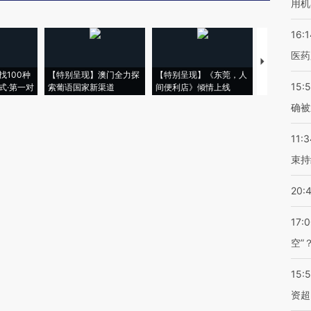
用机
16:1
医药
【推广】走
找100种
【特别呈现】澳门全力探
【特别呈现】《东莞，人
会，让数智科
15:5
式·第一对
索葡语国家新渠道
间便利店》倾情上线
业
确被
11:3
束持
20:
17:
空”
15:
资超