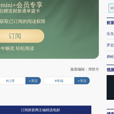
mini+会员专享
后赠送财新通单篇卡
获取已订阅的阅读权限
财
伍戈
订阅
罗志
全年畅览 轻松阅读
易峘
版面编辑：邓舒方
视
#心理
+关注
#幸福
+关注
订阅财新网主编精选电邮