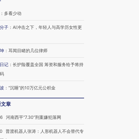
客
：
多看少动
分子
：
AI冲击之下，年轻人与高学历女性更
坤
：
耳闻目睹的几位律师
日记
：
长护险覆盖全国 筹资和服务给予将持
码
波
：
“沉睡”的10万亿元公积金
新文章
26
河南西平“7.30”刑案嫌犯落网
”还是“人道危
湖北宜昌局部短时降雨
哈尔滨遭遇短时极端强降
撕裂西班牙
128毫米 紧急转移近
雨 3小时累计雨量超80毫
秘鲁纳斯
4000人
米
13人遇难
00
普渡机器人张涛：人形机器人不会替代专