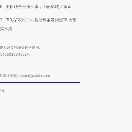
09
美日联合干预汇率，为何影响了黄金
32
“90后”农民工讨薪涉刑案发回重审 因部
实不清
复制及建立镜像等任何使用。
010502034662号
箱：laixin@caixin.com
链接