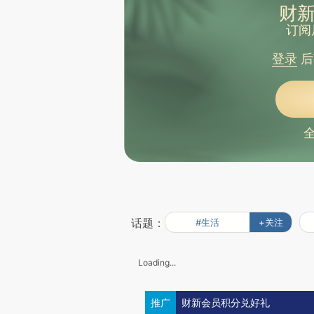
财新
订阅
登录
后
话题：
#生活
+关注
Loading...
推广
财新会员积分兑好礼