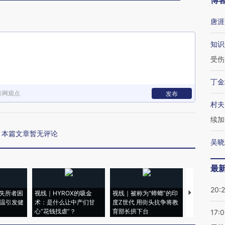
博
唐涯
知识
受伤
丁金
新网观点
发布
村夫
续加
本篇文章暂无评论
吴晓
最
20:
失所者困
视线｜HYROX的吸金
视线｜被称为“蟑螂”的印
视线｜“入侵
高温引发健
术：是什么让中产们甘
度Z世代 用街头抗争将教
机”？难民潮
心“花钱找虐”？
育部长拱下台
飞地休达
17: