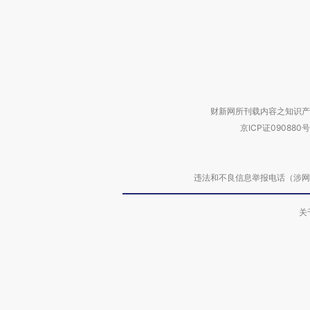
财新网所刊载内容之知识产
京ICP证090880号
违法和不良信息举报电话（涉网络暴力有
关