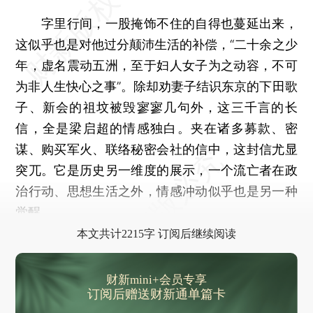
字里行间，一股掩饰不住的自得也蔓延出来，
这似乎也是对他过分颠沛生活的补偿，“二十余之少
年，虚名震动五洲，至于妇人女子为之动容，不可
为非人生快心之事”。除却劝妻子结识东京的下田歌
子、新会的祖坟被毁寥寥几句外，这三千言的长
信，全是梁启超的情感独白。夹在诸多募款、密
谋、购买军火、联络秘密会社的信中，这封信尤显
突兀。它是历史另一维度的展示，一个流亡者在政
治行动、思想生活之外，情感冲动似乎也是另一种
觉醒。
本文共计2215字 订阅后继续阅读
财新mini+会员专享
订阅后赠送财新通单篇卡