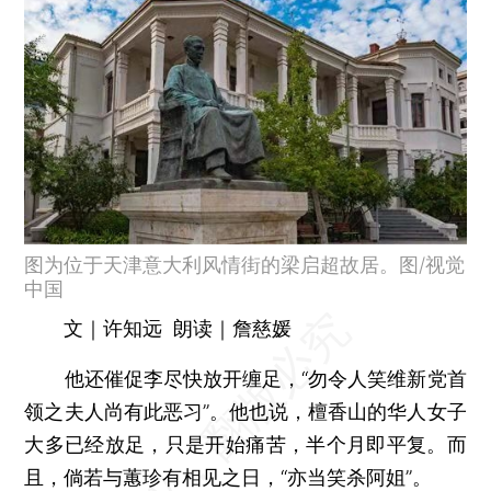
图为位于天津意大利风情街的梁启超故居。图/视觉
中国
文｜许知远 朗读｜詹慈媛
他还催促李尽快放开缠足，“勿令人笑维新党首
领之夫人尚有此恶习”。他也说，檀香山的华人女子
大多已经放足，只是开始痛苦，半个月即平复。而
且，倘若与蕙珍有相见之日，“亦当笑杀阿姐”。