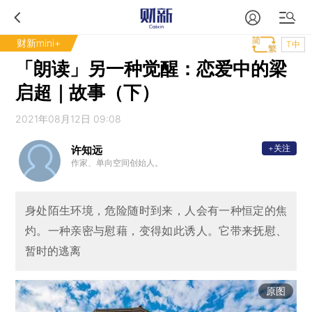
财新mini+
T中
「朗读」另一种觉醒：恋爱中的梁
启超｜故事（下）
2021年08月12日 09:08
+关注
许知远
作家、单向空间创始人。
身处陌生环境，危险随时到来，人会有一种恒定的焦
灼。一种亲密与慰藉，变得如此诱人。它带来抚慰、
暂时的逃离
原图