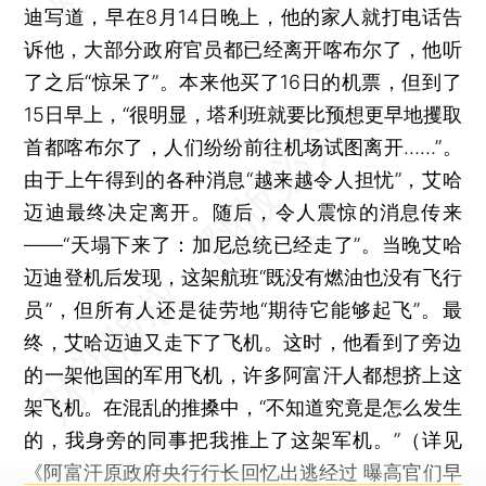
迪写道，早在8月14日晚上，他的家人就打电话告
诉他，大部分政府官员都已经离开喀布尔了，他听
了之后“惊呆了”。本来他买了16日的机票，但到了
15日早上，“很明显，塔利班就要比预想更早地攫取
首都喀布尔了，人们纷纷前往机场试图离开……”。
由于上午得到的各种消息“越来越令人担忧”，艾哈
迈迪最终决定离开。随后，令人震惊的消息传来
——“天塌下来了：加尼总统已经走了”。当晚艾哈
迈迪登机后发现，这架航班“既没有燃油也没有飞行
员”，但所有人还是徒劳地“期待它能够起飞”。最
终，艾哈迈迪又走下了飞机。这时，他看到了旁边
的一架他国的军用飞机，许多阿富汗人都想挤上这
架飞机。在混乱的推搡中，“不知道究竟是怎么发生
的，我身旁的同事把我推上了这架军机。”（详见
《阿富汗原政府央行行长回忆出逃经过 曝高官们早