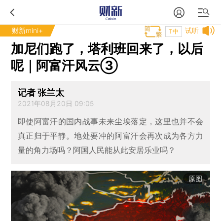
财新mini+
试听
T中
加尼们跑了，塔利班回来了，以后
呢｜阿富汗风云③
记者 张兰太
2021年08月20日 09:05
即使阿富汗的国内战事未来尘埃落定，这里也并不会
真正归于平静。地处要冲的阿富汗会再次成为各方力
量的角力场吗？阿国人民能从此安居乐业吗？
原图