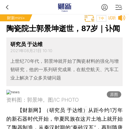
财新mini+
试听
T中
陶瓷院士郭景坤逝世，87岁｜讣闻
研究员 于达维
2021年08月21日 10:10
上世纪70年代，郭景坤就开始了陶瓷材料的强化与增
韧研究，他的一系列研究成果，在航空航天、汽车工
业上解决了众多关键问题
原图
资料图：郭景坤。图/IC PHOTO
【财新网】（研究员 于达维）
从距今约1万年
的新石器时代开始，华夏民族在这片土地上就开始
了陶器制造，从秦汉时期的“秦砖汉瓦”，再到隋唐