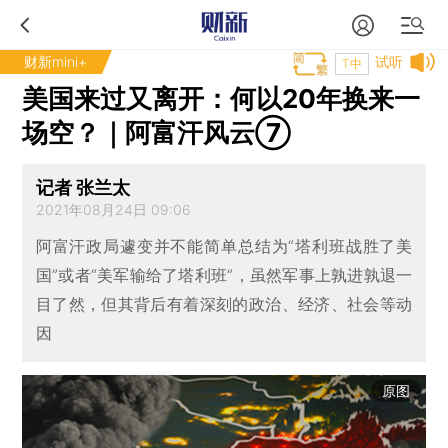
财新mini+
试听
T中
美国来过又离开：何以20年换来一
场空？｜阿富汗风云⑦
记者 张兰太
2021年08月24日 09:06
阿富汗政局遽变并不能简单总结为“塔利班战胜了美
国”或者“美军输给了塔利班”，虽然军事上孰进孰退一
目了然，但其背后有着深刻的政治、经济、社会等动
因
原图