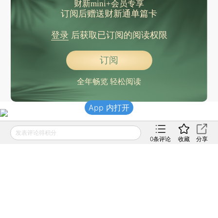
财新mini+会员专享
订阅后赠送财新通单篇卡
登录
后获取已订阅的阅读权限
订阅
全年畅览 轻松阅读
App 内打开
发表评论得积分
0
条评论
收藏
分享
责任编辑：徐和谦 | 版面编辑：邓舒方
话题：
#阿富汗风云
+关注
#阿富汗
+关注