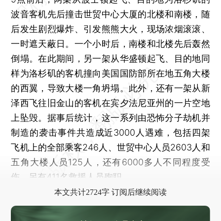
波音客机先后撞击世贸中心大厦的北楼和南楼，随
后发生剧烈爆炸、引发熊熊大火，现场浓烟滚滚、
一时遮天蔽日。一个小时后，南楼和北楼先后轰然
倒塌。在此期间，另一架从华盛顿起飞、目的地同
样为洛杉矶的客机撞向美国国防部所在地五角大楼
的西翼，导致大楼一角坍塌。此外，还有一架从新
泽西飞往旧金山的客机在宾夕法尼亚州的一片空地
上坠毁。据事后统计，这一系列由恐怖分子劫机并
制造的袭击事件共造成近3000人遇难，包括四架
飞机上的全部乘客246人、世贸中心人员2603人和
五角大楼人员125人，还有6000多人不同程度受
伤，另有411名救援人员殉职。
本文共计2724字 订阅后继续阅读