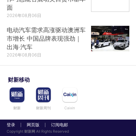
她为了保护自己不被入侵，对学校产生了一种
面
深深的抗拒。
2026年08月06日
当老师讲课时，她也觉得老师讲的课不怀好
电动汽车需求高涨驱动澳洲车
意，所以干脆拒绝去听。
市增长 中国品牌表现强劲｜
出海·汽车
而这，是很多孩子学不进去的原因之一。
2026年08月06日
很多成年人有阅读障碍，很难读进去书，也有
这个原因。
财新移动
比如，有的人在学新的知识点时，稍有些不理
解，就会立马和这些知识产生一种非常敌意的关
系：
财新
财新周刊
Caixin
这个作者有毛病吗？
登录
网页版
订阅电邮
|
|
他是不是故意这么写来为难我的？
Copyright 财新网 All Rights Reserved