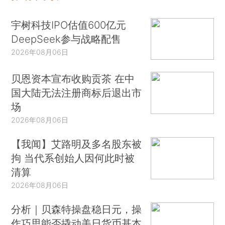
为了逃脱这些，她选择了用“生病”来对抗。
宇树科技IPO估值600亿元
DeepSeek参与战略配售
总的来讲，可以这样来理解——
2026年08月06日
当一个孩子体验到的人际关系模式，特别是和
贝恩资本宣布收购贡茶 在中
大人的关系模式，主要是入侵和控制型的，那么他
国大陆无法注册商标后退出市
往往会认为，外部世界的信息也是如此：
场
学校在控制他，所以知识也在控制他；
2026年08月06日
学校是恶意的，所以知识也是恶意的。
【我闻】艾路明及多名股东被
拘 当代系创始人因何此时被
所以他们不是学不进去，而是在反抗控制，抵
清算
制恶意。
2026年08月06日
朋友的女儿也是如此。
分析｜贝森特操盘稳日元，操
作巧思能否撬动美日货币基本