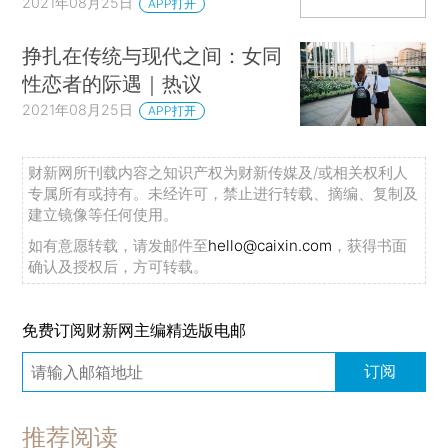
2021年08月25日
APP打开
理，制定了很多新的规矩——
挣扎在传统与现代之间：女同
规定时间内吃完三餐；
性恋者的际遇｜热议
2021年08月25日
APP打开
被子要折成统一形状；
女生一定不能留长发；
财新网所刊载内容之知识产权为财新传媒及/或相关权利人
专属所有或持有。未经许可，禁止进行转载、摘编、复制及
……
建立镜像等任何使用。
如有意愿转载，请发邮件至
hello@caixin.com
，获得书面
这些管制让她非常难受，在学校里过得非常不
确认及授权后，方可转载。
愉快。
免费订阅财新网主编精选版电邮
再加上她本身是个慢节奏的孩子，而高中的快
节奏，更是让她在一开始就对学校产生了厌恶。
订阅
因此，学校的高度管制，以及对其的厌恶感，
推荐阅读
导致她总是听不进课。