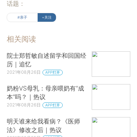
话题：
拒绝、抵触、或无视。
#亲子
+关注
过度控制，让人抵触
过度的控制，会让人变得防御，对任何信息，
相关阅读
第一时间总是「本能拒绝」。
院士郑哲敏自述留学和回国经
比如，开头我提到的那位容易生病的女孩。
历｜追忆
和她细聊后，我才发现，她本身就很反感别人
2021年08月26日
APP打开
控制自己。
奶粉VS母乳：母亲喂奶有“成
再加上比较倔强，所以更加有一种抵触心理：
本”吗？｜热议
2021年08月26日
APP打开
我为什么要听你的？
明天谁来给我看病？《医师
我凭什么要按照你说的来？
法》修改之后｜热议
但自从她上高二后，学校就开始了军事化管