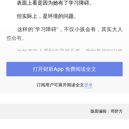
表面上看是因为她有了学习障碍。
但实际上，是环境的问题。
这样的“学习障碍”，不仅小孩会有，其实大人
也会有。
比如有的人看到文字就头疼，听到新的知识也
很排斥，怎么使劲学，都学不进去。
打开财新App 免费阅读全文
而这背后，可能存在2个原因：
订阅用户可展开阅读全文
登录
一是受到了过度的控制；
二是因为过度的放纵。
版面编辑：邓舒方
这两者都会导致「敌意」的产生。
一旦你感受到「周围有敌意」，你就会本能地