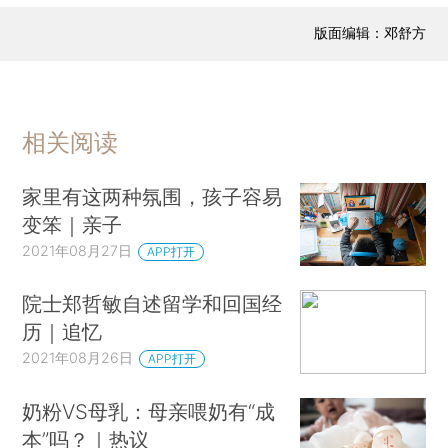
显差异，男孩身高的最高、最低平均值之间可以相
版面编辑：邓舒方
差20cm[3]。
再比如，对中国部分族群的平均身高进行统计
分析，也发现了类似的情形。
相关阅读
不同人群的身高，的确存在差异[1]。这些数据
都说明着遗传因素对身高的重要影响。
家里有这两种氛围，孩子容易
变笨｜亲子
那么，在影响身高的因素中，遗传到底占据多
2021年08月27日
APP打开
大的比例呢？
院士郑哲敏自述留学和回国经
这时候，就要选择双胞胎来进行研究了，因为
历｜追忆
来自同一父母的双胞胎，具有基本一致的遗传因
2021年08月26日
APP打开
素，所以，双胞胎的变化最能体现遗传的影响比
例。
奶粉VS母乳：母亲喂奶有“成
本”吗？｜热议
而经过研究发现，遗传因素在身高的决定中占