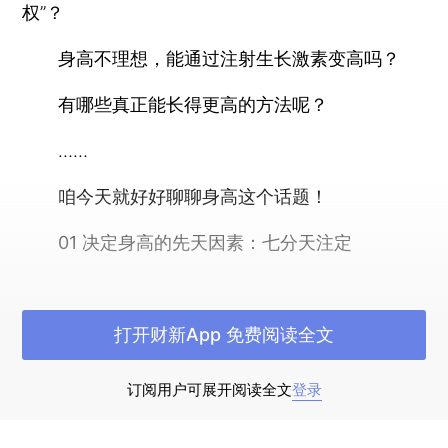
权”？
身高不理想，能通过注射生长激素变高吗？
有哪些真正能长得更高的方法呢？
……
咱今天就好好聊聊身高这个话题！
01 决定身高的先天因素：七分天注定
其实，身高也是人体的一种性状，主要由基因
决定，可以说，遗传是影响身高的第一因素（别
打开财新App 免费阅读全文
哭，还有办法，看看下文！）。
订阅用户可展开阅读全文
登录
举个例子：不同地区的平均身高存在差异。有
研究显示，不同国家19岁青年的平均身高数据有明