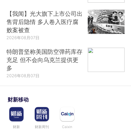
够的补充，平均来看，身高显著增加。
【我闻】光大旗下上市公司出
售背后隐情 多人卷入医疗腐
那么，我们的身高上限在哪里？对这一点而
败案被查
言，目前也尚不明确，只能保持期待，看看未来的
2026年08月07日
增幅状况了。
特朗普坚称美国防空弹药库存
那么，哪些营养因素可能会对身高有帮助呢？
充足 但不会向乌克兰提供更
首先，维生素和矿物质对身高增长是有裨益
多
的。比如大名鼎鼎的维生素D和钙元素，都为身高
2026年08月07日
生长所必需。当然，骨骼生长不止需要这些成分，
许多其他维生素和矿物质也是必须的。
财新移动
其次是蛋白质。作为人体的基本营养物质，蛋
白质既是细胞的结构成分，又是机体酶的基本成
分，另外，许多激素也是蛋白质。如对身高有重要
财新
财新周刊
Caixin