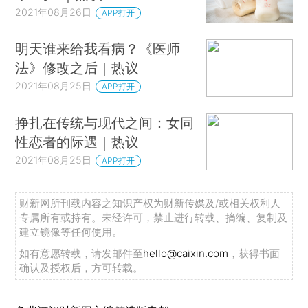
2021年08月26日
APP打开
据了大概60-70%的“话语权”[2]，其他相关研究也
相继佐证了此结果。
明天谁来给我看病？《医师
法》修改之后｜热议
因此，一个人能长多高，有60-70%是由遗传
2021年08月25日
APP打开
来决定，而其他因素的影响在30-40%。
挣扎在传统与现代之间：女同
不过，人体中究竟哪个基因在负责着身高呢？
性恋者的际遇｜热议
很遗憾，对于这个问题，目前还没有定论。因
2021年08月25日
APP打开
为身高是一种数量性状，往往由多基因控制，确
定“身高基因”的具体位置属实复杂。
财新网所刊载内容之知识产权为财新传媒及/或相关权利人
专属所有或持有。未经许可，禁止进行转载、摘编、复制及
02 影响身高的后天因素：三分靠打拼
建立镜像等任何使用。
如有意愿转载，请发邮件至
hello@caixin.com
，获得书面
身高变化是一个发育过程，会受到后天环境如
确认及授权后，方可转载。
饮食、生活习惯等诸多方面的影响，如果这些因素
无法达到理想状态，那么身高也就无法达到理想状