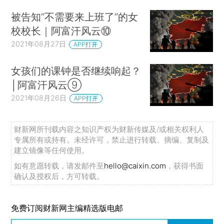
被告知“不需要来上班了”的女
校校长｜阿富汗风云⑩
2021年08月27日
APP打开
女孩们的课钟是否继续响起？
│阿富汗风云⑨
2021年08月26日
APP打开
财新网所刊载内容之知识产权为财新传媒及/或相关权利人
专属所有或持有。未经许可，禁止进行转载、摘编、复制及
建立镜像等任何使用。
如有意愿转载，请发邮件至
hello@caixin.com
，获得书面
确认及授权后，方可转载。
免费订阅财新网主编精选版电邮