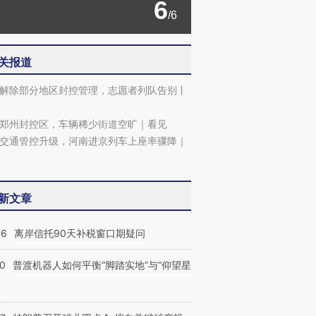
6
/6
关报道
解除部分地区封控管理，志愿者列队告别丨
郑州封控区，车辆稀少街道空旷｜看见
交通管控升级，河南进京列车上座率骤降｜
新文章
46
离岸信托90天补税窗口期疑问
00
普渡机器人如何平衡“脚踏实地”与“仰望星
？