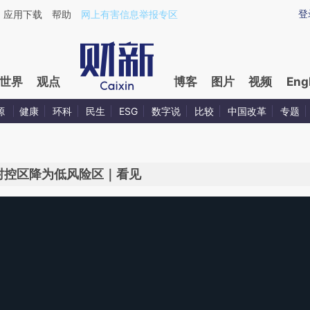
登
应用下载
帮助
网上有害信息举报专区
世界
观点
博客
图片
视频
Eng
源
健康
环科
民生
ESG
数字说
比较
中国改革
专题
封控区降为低风险区｜看见