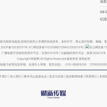
远是
08:
纪违
权为财新传媒及/或相关权利人专属所有或持有。未经许可，禁止进行转载、摘编、
京ICP备10026701号-8
|
网信算备110105862729401250013号
|
京公网安备 11
广播电视节目制作经营许可证：京第01015号
|
出版物经营许可证：第直100013号
Copyright 财新网 All Rights Reserved 版权所有 复制必究
害信息举报、未成年人举报、谣言信息）：010-85905050 13195200605 举报邮
于我们
|
加入我们
|
啄木鸟公益基金会
|
意见与反馈
|
提供新闻线索
|
联系我们
|
友情