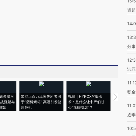
15:
资超
14:
13:
分事
12:
涉罪
11:1
积金
致多瑙河
加沙上百万流离失所者困
视线｜HYROX的吸金
马航飞行员
二战沉船与
于“塑料烤箱” 高温引发健
术：是什么让中产们甘
粒摇头丸 尿
11:0
露出
康危机
心“花钱找虐”？
毒品
逐季
10: