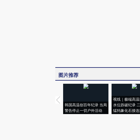
图片推荐
视线｜极端高温
韩国高温创百年纪录 当局
水位跌破纪录 
警告停止一切户外活动
猛犸象化石接连