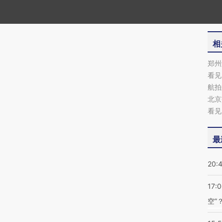
相
郑州
看见
航拍
北京
看见
最
20:
17:
空”