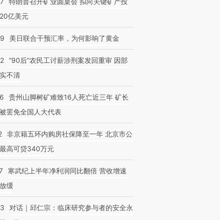
57
特朗普召开矿业圆桌会 拟向关键矿产投
20亿美元
09
美日联合干预汇率，为何影响了黄金
32
“90后”农民工讨薪涉刑案发回重审 因部
实不清
36
贵州山脚树矿难致16人死亡近三年 矿长
被罢免全国人大代表
2
非京籍五环内购房社保降至一年 北京市公
最高可贷340万元
跨国走私7万
视线｜被称为“蟑螂”的印
视线｜“入侵”还是“人道危
检体内含3种
度Z世代 用街头抗争将教
机”？难民潮撕裂西班牙
秘鲁纳斯
7
寒武纪上半年净利润同比翻倍 营收增速
育部长拱下台
飞地休达
13人遇难
放缓
53
对话｜邱仁宗：临床研究参与者的安全永