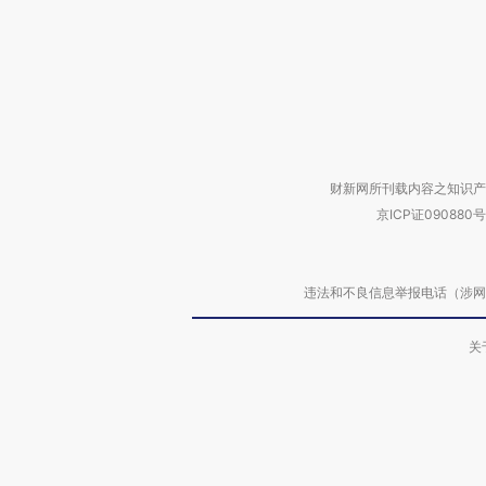
财新网所刊载内容之知识产
京ICP证090880号
违法和不良信息举报电话（涉网络暴力有
关