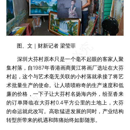
图、文｜财新记者 梁莹菲
深圳大芬村原本只是一个毫不起眼的客家人聚
集村落，自1987年香港画商黄江将画厂选址在大芬
村起，这个与艺术毫无关联的小村落就承接了将艺
术批量生产的使命。让人啧啧称奇的生产速度和低
廉的价格，一下子让大芬村名扬海内外，纷至沓来
的订单降临在大芬村0.4平方公里的土地上，大芬
的命运就此改写。高歌猛进发展的同时，产业结构
转型所带来的机遇和阵痛始终如影随形。