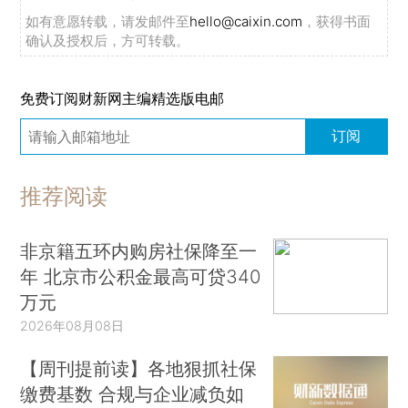
目前，血栓形成的原因尚不清楚。麻省总院的
如有意愿转载，请发邮件至
hello@caixin.com
，获得书面
血液学家、哈佛医学院的助理教授Hanny Al-
确认及授权后，方可转载。
Samkari指出，利用病人样本，研究人员找到了一
些线索，表明新冠病毒可能通过细胞表面的ACE2
免费订阅财新网主编精选版电邮
受体直接感染血管内皮细胞和血小板（这两者为血
订阅
液凝集成块的成分）。不过，凝血过程也可能是由
适应不良和失控的免疫反应引起的。总之，血栓并
推荐阅读
不是一个单一事件。
此外，无论是由病毒直接作用还是炎症所致，
非京籍五环内购房社保降至一
新冠感染者的一个主要特征是脉管系统受到损害，
年 北京市公积金最高可贷340
由此导致的血管功能障碍（称为内皮病变）可引起
万元
凝血。研究受新冠病毒影响的各种器官，也发可现
2026年08月08日
内皮病变是新冠病毒病的主要表现。例如，感染者
【周刊提前读】各地狠抓社保
的心脏就表现出血管炎以及内皮细胞损伤和功能障
缴费基数 合规与企业减负如