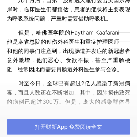
几个月后，当第一波新冠大流行袭击美国东海
岸时，临床医生们都预估，患者的症状将主要表现
为呼吸系统问题，严重时需要借助呼吸机。
但是，哈佛医学院的Haytham Kaafarani——
他是麻省总院的创伤外科医生和重症护理医师——
和他的同事们注意到，出现肠道并发症的新冠患者
意外激增，他们恶心、食欲不振，甚至严重肠梗
阻，经常因此而需要胃肠道外科医生参与会诊。
时至今日，全球已有超过2亿人感染了新冠病
毒，而且人数还在不断增加。其中，因肺损伤致死
的病例已超过300万。但是，庞大的感染群体显
示，病毒危害的远不止呼吸系统，它还能引发头
痛、腹泻等全身症状。如今，我们可以确定一件
打开财新App 免费阅读全文
事，那就是新冠感染确有肺外症状，新冠病毒确实