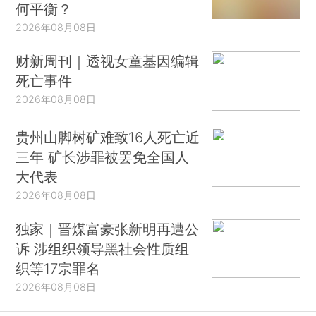
碍等主要症状。
何平衡？
2026年08月08日
随着越来越多的新冠患者出现凝血问题，研究
人员展开临床试验，以评估血液稀释剂的治疗效
财新周刊｜透视女童基因编辑
果。一项国际合作启动了三项此类试验：REMAP-
死亡事件
CAP、ACTIV-4和ATTACC。但是，目前得到的结
2026年08月08日
果让每个人都感到意外。人们习惯性的认为，出血
贵州山脚树矿难致16人死亡近
和凝血是“非此即彼”的互补关系，但事实并非如此
三年 矿长涉罪被罢免全国人
——试验的中期结果（包括来自世界各地300家医
大代表
院的1000多名患者的数据，尚未经过同行审查）显
2026年08月08日
示，血液稀释剂也许会增加重症新冠患者大出血的
可能性，导致更糟糕的结果；但同时，它又可以减
独家｜晋煤富豪张新明再遭公
少中症病患（住院但未入ICU）的并发症。这说
诉 涉组织领导黑社会性质组
明，起码在症状较轻的COVID-19病例中，防止血
织等17宗罪名
栓形成有助于阻止更严重的问题，但是存在一个阈
2026年08月08日
值，当患者的血管已经受损并充满了血栓时，使用