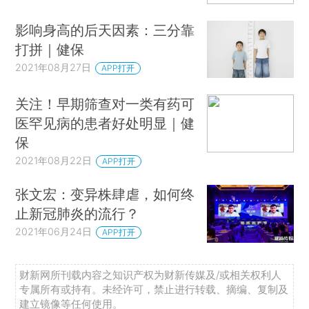
可能导致全身并发症的原因就是感染引发的免疫反
影响身高的后天因素：三分靠
应失控和凝血。
打拼｜健保
2021年08月27日
凝血危机
APP打开
无论大小，血栓都是COVID-19最常见的并发
关注！早期筛查对一类有药可
症之一。在疫情早期，来自中国、法国和意大利等
医罕见病的患者好处明显｜健
国家的ICU患者的报告显示，在患者的肺部和腿部
保
存在大血管堵塞现象。一些研究表明，将近一半的
2021年08月22日
APP打开
危重病人最终都会出现血栓。后来又有研究发现，
张文宏：变异株肆虐，如何终
许多新冠患者在肺部的小动脉和毛细血管以及心
止新冠肺炎的流行？
脏、肾脏、大脑和肝脏等其他器官的血管中也出现
2021年06月24日
APP打开
了血栓。此外，研究者们还在新冠重症患者体内发
现了高水平的D-二聚体，这是一种指示存在血凝块
财新网所刊载内容之知识产权为财新传媒及/或相关权利人
的蛋白质片段。
专属所有或持有。未经许可，禁止进行转载、摘编、复制及
建立镜像等任何使用。