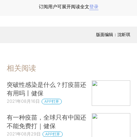
会导致除肺以外的广泛损伤——这是一年多前我们
订阅用户可展开阅读全文
登录
所不知道的。在过去一年半的时间里，世界各地的
研究人员发现了感染者的血液、心脏、肾脏、肠
道、大脑和身体其他许多部位的各种症状。一些研
版面编辑：沈昕琪
究表明，近三分之一的新冠病毒感染者会出现肺外
症状，而在危重病患中，这一比例能达到三分之二
以上。
相关阅读
除了揭示新冠病毒对体内的损伤情况外，患者
评估、尸检调查以及对人体细胞和组织的实验也提
突破性感染是什么？打疫苗还
供了线索，让我们探究这些并发症可能产生的机
有用吗丨健保
制。单细胞测序分析显示，细胞表面广泛存在的受
2021年08月16日
APP打开
体ACE2和TMPRSS2有助于新冠病毒进入人体细
胞。用PCR技术则发现，多种组织中都存在着新冠
有一种疫苗，全球只有中国还
不能免费打｜健保
病毒RNA，说明病毒可能感染了呼吸系统以外的细
2021年08月29日
胞，尽管这种感染的直接证据尚不完整。而另一种
APP打开