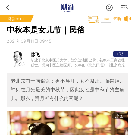
财新mini+
试听
T中
中秋本是女儿节｜民俗
2021年09月11日 09:45
+关注
陈飞
毕业于北京中医药大学，曾负笈法国巴黎，获欧洲工商管理
硕士。现为中医主治医师。长年在《北京日报》《北京晚报
》等媒体发表有关国学、文化与民俗的专栏文章，为北京戏
曲评论学会副会长。
老北京有一句俗谚：男不拜月，女不祭灶。而祭拜月
神则在月光最美的中秋节，因此女性是中秋节的主角
儿。那么，拜月都有什么内容呢？
原图