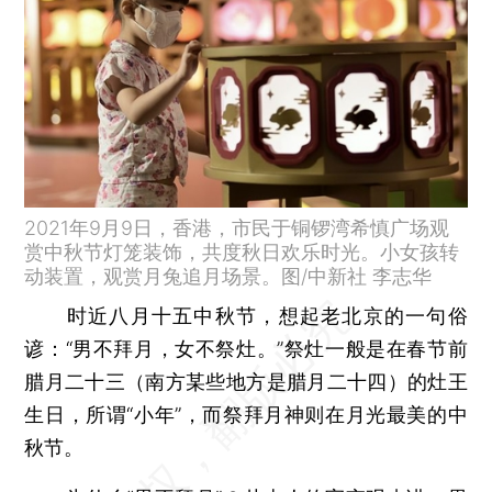
2021年9月9日，香港，市民于铜锣湾希慎广场观
赏中秋节灯笼装饰，共度秋日欢乐时光。小女孩转
动装置，观赏月兔追月场景。图/中新社 李志华
时近八月十五中秋节，想起老北京的一句俗
谚：“男不拜月，女不祭灶。”祭灶一般是在春节前
腊月二十三（南方某些地方是腊月二十四）的灶王
生日，所谓“小年”，而祭拜月神则在月光最美的中
秋节。