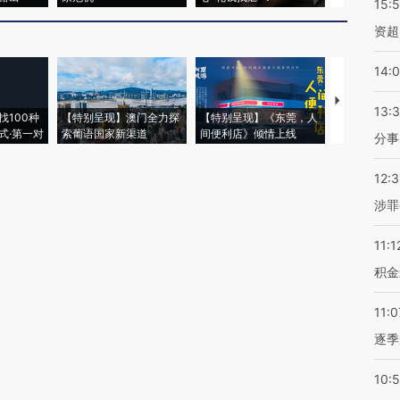
15:
资超
14:
【推广】走
13:
找100种
【特别呈现】澳门全力探
【特别呈现】《东莞，人
会，让数智科
式·第一对
索葡语国家新渠道
间便利店》倾情上线
业
分事
12:
涉罪
11:1
积金
11:0
逐季
10: