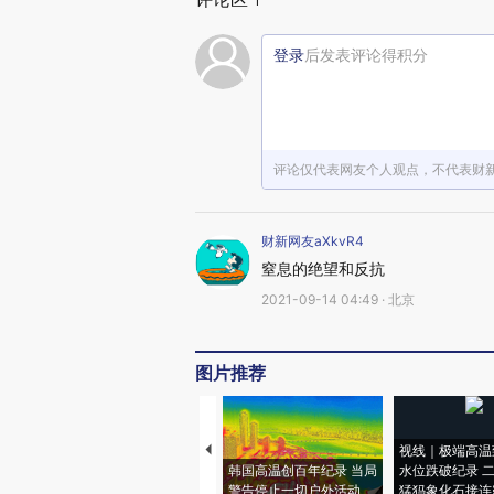
1
登录
后发表评论得积分
评论仅代表网友个人观点，不代表财
财新网友aXkvR4
窒息的绝望和反抗
2021-09-14 04:49 · 北京
图片推荐
视线｜极端高温
韩国高温创百年纪录 当局
水位跌破纪录 
警告停止一切户外活动
猛犸象化石接连