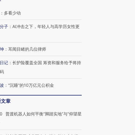
客
：
多看少动
分子
：
AI冲击之下，年轻人与高学历女性更
坤
：
耳闻目睹的几位律师
日记
：
长护险覆盖全国 筹资和服务给予将持
码
波
：
“沉睡”的10万亿元公积金
新文章
00
普渡机器人如何平衡“脚踏实地”与“仰望星
？
跨国走私7万
视线｜被称为“蟑螂”的印
视线｜“入侵”还是“人道危
检体内含3种
度Z世代 用街头抗争将教
机”？难民潮撕裂西班牙
秘鲁纳斯
育部长拱下台
飞地休达
13人遇难