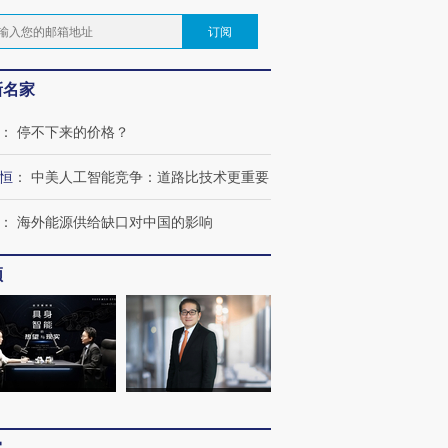
订阅
新名家
：
停不下来的价格？
恒
：
中美人工智能竞争：道路比技术更重要
：
海外能源供给缺口对中国的影响
频