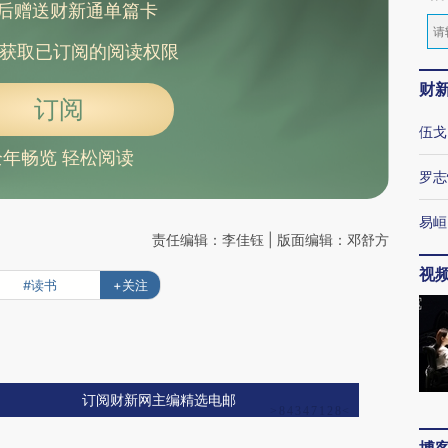
后赠送财新通单篇卡
获取已订阅的阅读权限
财
订阅
伍戈
全年畅览 轻松阅读
罗志
易峘
责任编辑：李佳钰 | 版面编辑：邓舒方
视
#读书
+关注
订阅财新网主编精选电邮