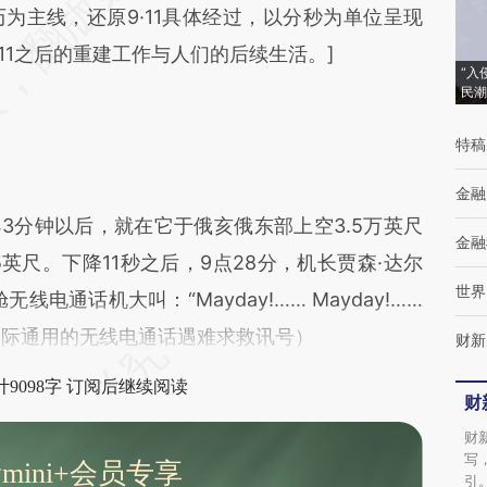
差。不代表财新观点和立场。推荐点击链接阅读原
为主线，还原9·11具体经过，以分秒为单位呈现
11之后的重建工作与人们的后续生活。]
“入
民潮
特稿
金融
分钟以后，就在它于俄亥俄东部上空3.5万英尺
金融
英尺。下降11秒之后，9点28分，机长贾森·达尔
世界
电通话机大叫：“Mayday!…… Mayday!……
ay是国际通用的无线电通话遇难求救讯号）
财新
9098字 订阅后继续阅读
财
财
写
mini+会员专享
引