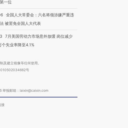
第一位
06
全国人大常委会：六名将领涉嫌严重违
法 被罢免全国人大代表
43
7月美国劳动力市场意外放缓 岗位减少
3万个失业率降至4.1%
复制及建立镜像等任何使用。
010502034662号
箱：laixin@caixin.com
链接