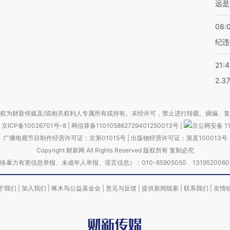
远是
08:
纪违
21:
2.
权为财新传媒及/或相关权利人专属所有或持有。未经许可，禁止进行转载、摘编、
京ICP备10026701号-8
|
网信算备110105862729401250013号
|
京公网安备 11
广播电视节目制作经营许可证：京第01015号
|
出版物经营许可证：第直100013号
Copyright 财新网 All Rights Reserved 版权所有 复制必究
害信息举报、未成年人举报、谣言信息）：010-85905050 13195200605 举报邮
于我们
|
加入我们
|
啄木鸟公益基金会
|
意见与反馈
|
提供新闻线索
|
联系我们
|
友情