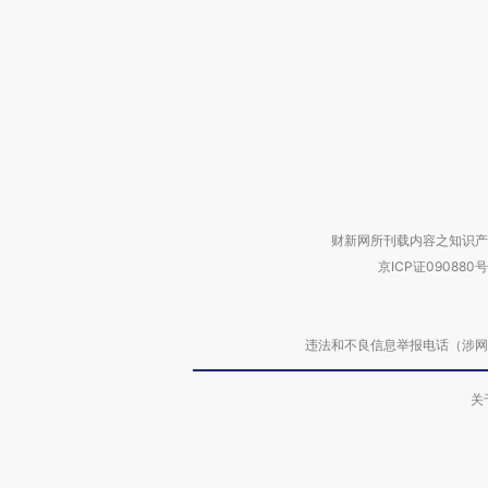
财新网所刊载内容之知识产
京ICP证090880号
违法和不良信息举报电话（涉网络暴力有
关