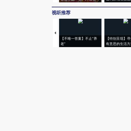
视听推荐
【不唯一答案】不止“养
【特别呈现】寻
老”
有意思的生活方