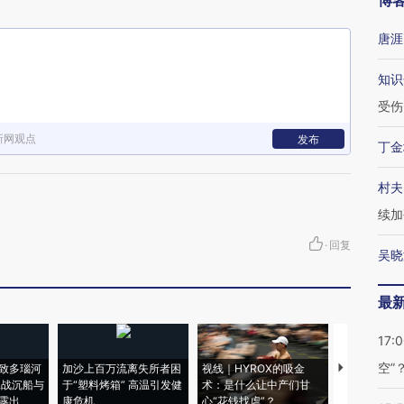
博
唐涯
知识
受伤
新网观点
发布
丁金
村夫
续加
·
回复
吴晓
最
17:
空”
致多瑙河
加沙上百万流离失所者困
视线｜HYROX的吸金
马航飞行员
二战沉船与
于“塑料烤箱” 高温引发健
术：是什么让中产们甘
粒摇头丸 尿
露出
康危机
心“花钱找虐”？
毒品