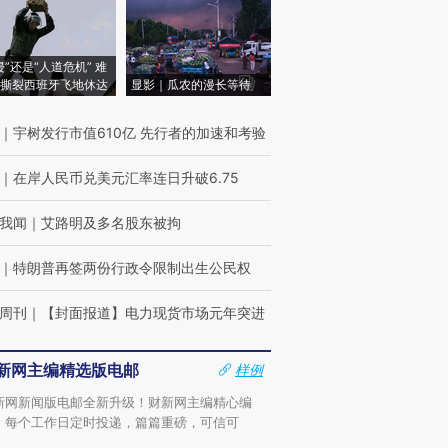
侵”还是“人道危机” 难
撕裂西班牙飞地休达
显影｜瓜农的漫长等待
｜
宇树发行市值610亿 先行者的加速和考验
｜
在岸人民币兑美元汇率连日升破6.75
我闻
｜
艾路明及多名股东被拘
｜
特朗普再签两份行政令限制出生公民权
周刊
｜
【封面报道】电力现货市场元年突进
新网主编精选版电邮
样例
新网新闻版电邮全新升级！财新网主编精心编
，每个工作日定时投递，篇篇重磅，可信可
。