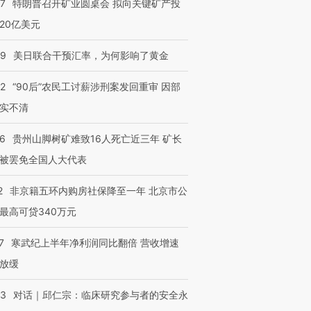
57
特朗普召开矿业圆桌会 拟向关键矿产投
20亿美元
09
美日联合干预汇率，为何影响了黄金
进第四届链博
【商旅对话】华住集团
32
“90后”农民工讨薪涉刑案发回重审 因部
技“链”接产
【特别呈现】寻找100种
CFO：不靠规模取胜，华
【特别呈
有意思的生活方式·第三对
住三大增长引擎是什么？
有意思的
实不清
36
贵州山脚树矿难致16人死亡近三年 矿长
被罢免全国人大代表
2
非京籍五环内购房社保降至一年 北京市公
最高可贷340万元
7
寒武纪上半年净利润同比翻倍 营收增速
放缓
53
对话｜邱仁宗：临床研究参与者的安全永