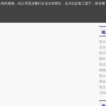
未有的困难，但公司坚决履行企业主体责任，全力以赴复工复产，保交楼
相
恒大
兑付
恒大
都不
恒大
持续
恒大
承压
恒大
14