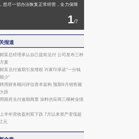
，想尽一切办法恢复正常经营，全力保障
1
/7
关报道
财富总经理承认自己提前兑付 公司发布三种
方案
财富兑付逾期引发维权 许家印承诺“一分钱
能少”
聘用财务顾问评估资本架构 预期9月销售额
大跌
用期房兑付逾期商票 涂料供应商三棵树业绩
上半年营收盈利双下跌 7月以来资产变现超
0亿元