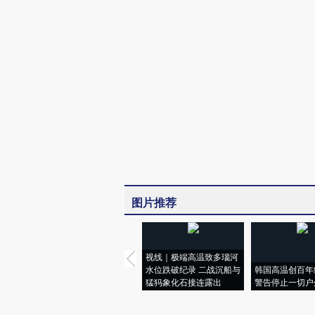
图片推荐
视线｜极端高温致多瑙河
水位跌破纪录 二战沉船与
韩国高温创百年
猛犸象化石接连露出
警告停止一切户