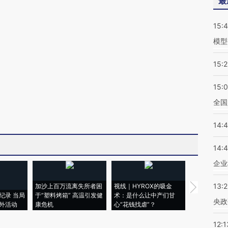
最
15:
模型
15:2
15:
全国
14:
14:
企业
13:
加沙上百万流离失所者困
视线｜HYROX的吸金
马航飞行员
纪录 当局
于“塑料烤箱” 高温引发健
术：是什么让中产们甘
粒摇头丸 尿
央政
外活动
康危机
心“花钱找虐”？
毒品
12:1