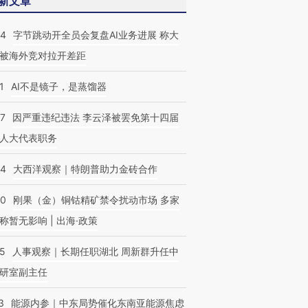
新文章
44
字节跳动开全员会复盘AI业务进展 称大
被海外竞对拉开差距
1
AI不是镜子，是蒸馏器
07
因严重违纪违法 李云泽被罢免第十四届
人大代表职务
44
大西洋观察｜特朗普助力金砖合作
40
刚果（金）铜钴精矿禁令扰动市场 多家
称暂无影响 | 出海·政策
25
人事观察｜长期任职湖北 周新群升任中
跨国走私7万
视线｜被称为“蟑螂”的印
视线｜“入侵”还是“人道危
检体内含3种
度Z世代 用街头抗争将教
机”？难民潮撕裂西班牙
秘鲁纳斯
研室副主任
育部长拱下台
飞地休达
13人遇难
3
能源内参｜中东局势催化东南亚能源焦虑