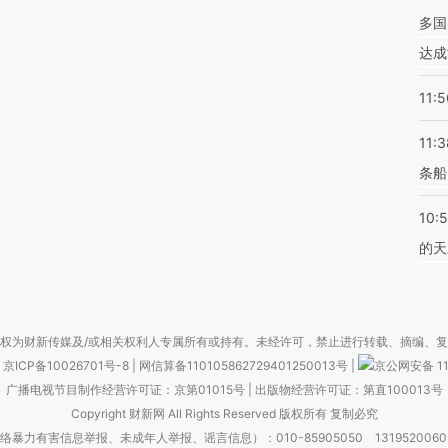
多国
达成
11:5
11:3
条船
10:
的天
权为财新传媒及/或相关权利人专属所有或持有。未经许可，禁止进行转载、摘编、
京ICP备10026701号-8
|
网信算备110105862729401250013号
|
京公网安备 11
广播电视节目制作经营许可证：京第01015号
|
出版物经营许可证：第直100013号
Copyright 财新网 All Rights Reserved 版权所有 复制必究
害信息举报、未成年人举报、谣言信息）：010-85905050 13195200605 举报邮