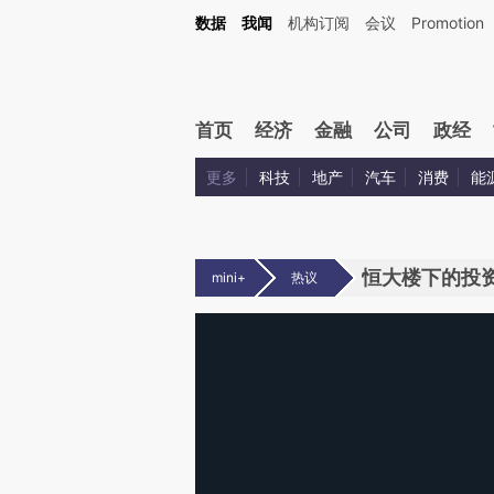
数据
我闻
机构订阅
会议
Promotion
首页
经济
金融
公司
政经
更多
科技
地产
汽车
消费
能
恒大楼下的投
mini+
热议