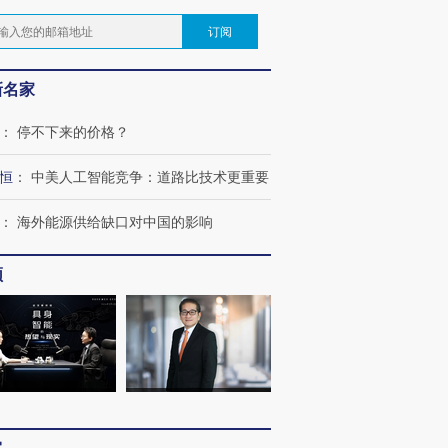
订阅
新名家
：
停不下来的价格？
恒
：
中美人工智能竞争：道路比技术更重要
：
海外能源供给缺口对中国的影响
频