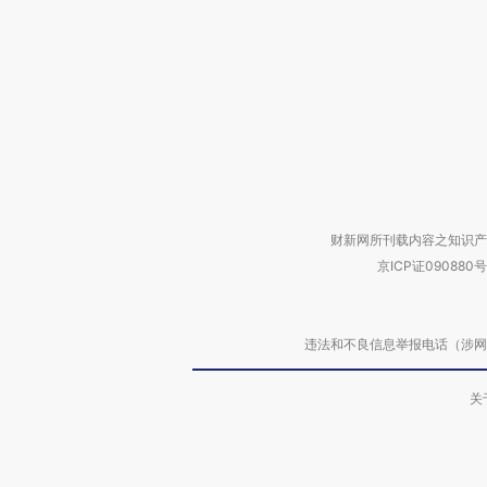
财新网所刊载内容之知识产
京ICP证090880号
违法和不良信息举报电话（涉网络暴力有
关