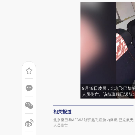
9月18日凌晨，北京飞巴黎
人员伤亡。该航班现已返航
相关报道
北京至巴黎AF393航班起飞后舱内爆燃 已返航无
人员伤亡