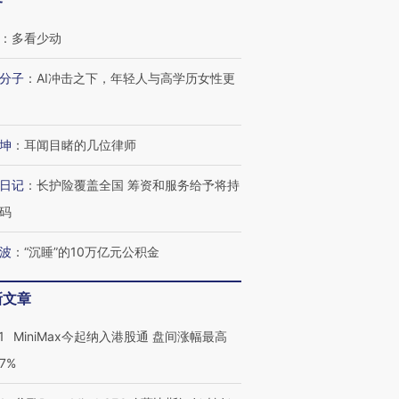
客
：
多看少动
分子
：
AI冲击之下，年轻人与高学历女性更
坤
：
耳闻目睹的几位律师
日记
：
长护险覆盖全国 筹资和服务给予将持
码
波
：
“沉睡”的10万亿元公积金
新文章
1
MiniMax今起纳入港股通 盘间涨幅最高
77%