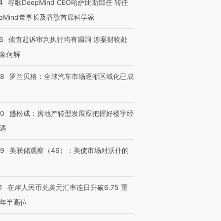
4
谷歌DeepMind CEO哈萨比斯卸任 转任
epMind董事长及谷歌首席科学家
跨国走私7万
视线｜HY
检体内含3种
泽连斯基密集出访美英 索
秘鲁纳斯卡观光飞机坠毁
术：是什
6
侦查起诉审判执行均有漏洞 涉案财物处
要防空导弹“救急”
13人遇难
心“花钱找
象何解
58
罗兰贝格：全球汽车市场逐渐区域化已成
进第四届链博
【商旅对话】华住集团
技“链”接产
【特别呈现】寻找100种
CFO：不靠规模取胜，华
【特别呈
50
盛松成：房地产转型发展应把握好楼宇经
有意思的生活方式·第三对
住三大增长引擎是什么？
有意思的
遇
39
美联储观察（46）：美债市场对沃什的
1
在岸人民币兑美元汇率连日升破6.75 重
年半高位