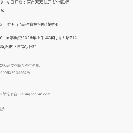
29
今日开盘：两市双双低开 沪指跌幅
6%
13
“竹知了”事件背后的舆情根源
10
国泰航空2026年上半年净利润大增71%
局势成业绩“双刃剑”
复制及建立镜像等任何使用。
010502034662号
箱：laixin@caixin.com
链接