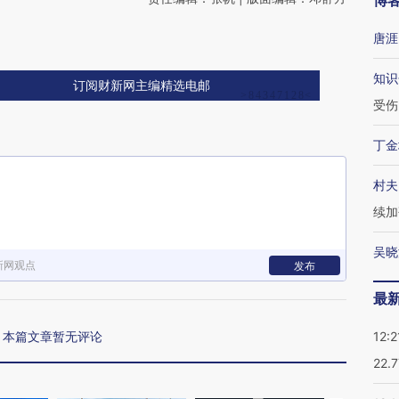
博
唐涯
知识
订阅财新网主编精选电邮
受伤
丁金
村夫
续加
吴晓
新网观点
发布
最
本篇文章暂无评论
12:2
22.