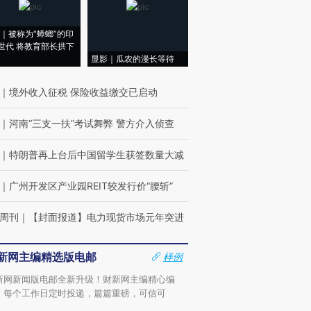
｜被称为“蟑螂”的印
世代 将教育部长拱下
显影｜瓜农的漫长等待
｜
境外收入征税 保险收益缴交已启动
｜
河南“三支一扶”考试舞弊 警方介入侦查
｜
特朗普再上台后中国留学生获签数量大减
｜
广州开发区产业园REIT较发行价“腰斩”
周刊
｜
【封面报道】电力现货市场元年突进
新网主编精选版电邮
样例
新网新闻版电邮全新升级！财新网主编精心编
，每个工作日定时投递，篇篇重磅，可信可
。