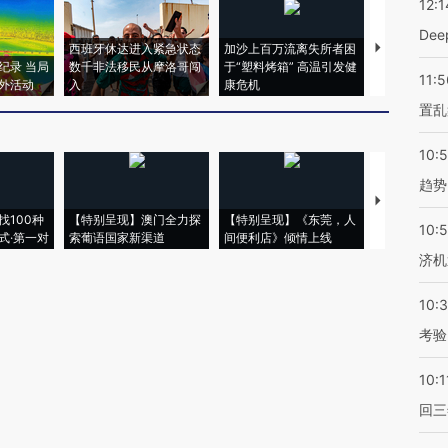
12:1
De
西班牙休达进入紧急状态
加沙上百万流离失所者困
马航飞行员
纪录 当局
数千非法移民从摩洛哥闯
于“塑料烤箱” 高温引发健
粒摇头丸 尿
11:5
外活动
入
康危机
毒品
置乱
10:
趋势
【推广】走
找100种
【特别呈现】澳门全力探
【特别呈现】《东莞，人
会，让数智科
10:
式·第一对
索葡语国家新渠道
间便利店》倾情上线
业
济机
10:
考验
10:1
回三