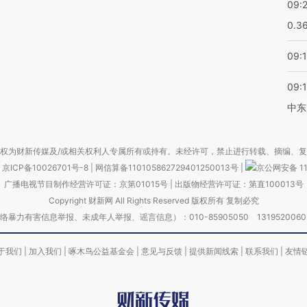
09:
0.3
09:
09:
中东
权为财新传媒及/或相关权利人专属所有或持有。未经许可，禁止进行转载、摘编、
京ICP备10026701号-8
|
网信算备110105862729401250013号
|
京公网安备 11
广播电视节目制作经营许可证：京第01015号
|
出版物经营许可证：第直100013号
Copyright 财新网 All Rights Reserved 版权所有 复制必究
害信息举报、未成年人举报、谣言信息）：010-85905050 13195200605 举报邮
于我们
|
加入我们
|
啄木鸟公益基金会
|
意见与反馈
|
提供新闻线索
|
联系我们
|
友情