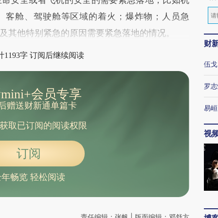
、客舱、驾驶舱等区域的着火；爆炸物；人员急
及其他特别紧急的原因需要紧急落地的情况。
财
1193字 订阅后继续阅读
伍戈
罗志
mini+会员专享
后赠送财新通单篇卡
易峘
获取已订阅的阅读权限
视
订阅
全年畅览 轻松阅读
责任编辑：张帆 | 版面编辑：邓舒方