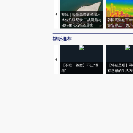
视线｜极端高温致多瑙河
水位跌破纪录 二战沉船与
韩国高温创百年
猛犸象化石接连露出
警告停止一切户
视听推荐
【不唯一答案】不止“养
【特别呈现】寻
老”
有意思的生活方