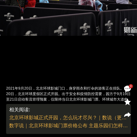
0
2021年9月20日，北京环球影城门口，身穿雨衣和打伞的游客正在排队。9月
20日，北京环球度假区正式开园。出于安全和疫情防控需要，园方于9月19日
至21日启动客流管理预案，仅限持当日北京环球影城门票、环球城市大道电
影院电影票或有效酒店房间预订证明的游客进入北京环球城市大道，因此园区
相关阅读:
并没有出现过分拥挤的情况。图/财新实习记者 刘益
责任编辑：郭现中 | 版面编辑：邓舒方
北京环球影城正式开园，怎么玩才尽兴？｜数说（更新）
数字说｜北京环球影城门票价格公布 主题乐园们怎样收割你的钱包？