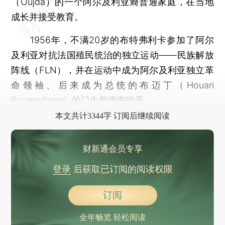
（Oujda）的一个阿尔及利亚裔普通家庭，在当地
成长并接受教育。
1956年，不满20岁的布特弗利卡参加了阿尔
及利亚对抗法国殖民统治的独立运动——民族解放
阵线（FLN），并在运动中成为阿尔及利亚独立革
命领袖、后来成为总统的布迈丁（Houari
Boumediene）的门生和亲密助手。
本文共计3344字 订阅后继续阅读
财新通会员专享
登录
后获取已订阅的阅读权限
订阅
全年畅览 轻松阅读