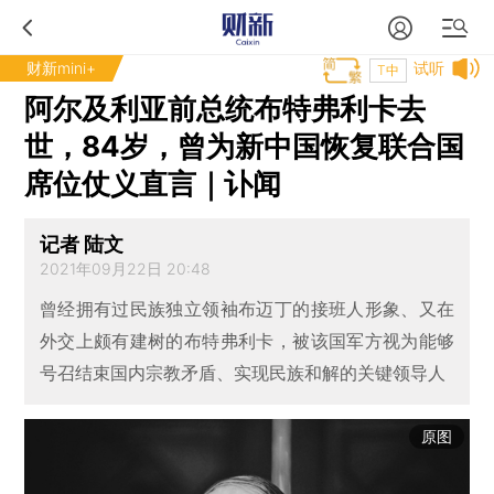
财新mini+
试听
T中
阿尔及利亚前总统布特弗利卡去
世，84岁，曾为新中国恢复联合国
席位仗义直言｜讣闻
记者 陆文
2021年09月22日 20:48
曾经拥有过民族独立领袖布迈丁的接班人形象、又在
外交上颇有建树的布特弗利卡，被该国军方视为能够
号召结束国内宗教矛盾、实现民族和解的关键领导人
原图