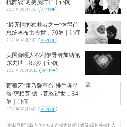
抗阵线”两要员阵亡｜讣闻
2021年09月15日
APP打开
“最无情的独裁者之一”乍得前
总统哈布雷去世，79岁｜讣闻
2021年08月31日
APP打开
美国聋哑人权利倡导者加纳佩
尔去世，83岁｜讣闻
2021年08月26日
APP打开
葡萄牙“康乃馨革命”推手奥特
洛·萨赖瓦·德卡瓦略逝世，84
岁｜讣闻
2021年08月14日
APP打开
财新网所刊载内容之知识产权为财新传媒及/或相关权利人