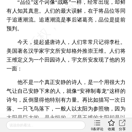
“品位”这个词像“战略”一样，经常出现，却鲜
有人知其真意。人们的最大误解，在于将品位等同
于追逐潮流。追逐潮流是事后诸葛亮，品位是提前
预判。
今天，提起盛唐诗人，人们常常只记得李杜。
美国著名汉学家宇文所安却格外推崇王维。人们将
王维定义为一个田园诗人，宇文所安发现了他的另
一面：
他不是一个真正安静的诗人，是一个用很大力
气让自己安静下来的人，就像“安禅制毒龙”这样的
诗句，反倒显得他特别有力量。再比如描写一次日
落、一只飞鸟落下，一般人以太阳为参照物，因为
太阳是巨大的、是永恒的，可是王维的太阳却是以
说说你的看法...
鸟为参照物的，“落日鸟边下，秋原人外闲”。
0
条评论
收藏
分享