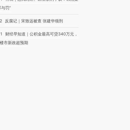
罪与罚”
2
反腐记｜宋致远被查 张建华领刑
01
财经早知道｜公积金最高可贷340万元，
楼市新政超预期