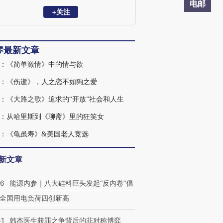
电邮
+关注
琴最新文章
：《简单激情》中的情与欲
：《伤逝》，人之恋不如狗之爱
：《大路之歌》追求的“开放”社会和人生
：从哈里斯到《聊斋》里的狂笑女
：《龟虽寿》&美国老人竞选
新文章
06
能源内参｜八大硅料巨头发起“反内卷”倡
全国用电负荷四创新高
51
韩杰医生获罪之争背后的非对称博弈