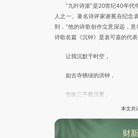
“九叶诗派”是20世纪40年代
人之一。著名诗评家谢冕在纪念
到，“他的诗歌创作立意深远，意
诗歌名篇《沉钟》是袁可嘉的代表
让我沉默于时空，
如古寺锈绿的洪钟，
负驮三千载沉重，
本文共计
财新