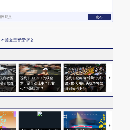
新网观点
发布
本篇文章暂无评论
失所者困
视线｜HYROX的吸金
视线｜被称为“蟑螂”的印
视线｜“入侵
高温引发健
术：是什么让中产们甘
度Z世代 用街头抗争将教
机”？难民潮
心“花钱找虐”？
育部长拱下台
飞地休达
【推广】走