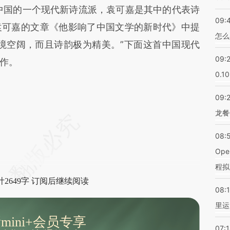
中国的一个现代新诗流派，袁可嘉是其中的代表诗
09:
袁可嘉的文章《他影响了中国文学的新时代》中提
怎么
境空阔，而且诗韵极为精美。”下面这首中国现代
09:
作。
0.1
09:
龙餐
08:
Op
程拟
2649字 订阅后继续阅读
08:1
里运
mini+会员专享
07: