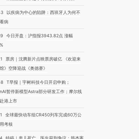
43
以疾病为中心的陷阱：西班牙人为何不
看病
29
今日开盘：沪指报3943.82点 涨幅
0%
21
票房｜沈腾新片点映票房破亿 《欢迎来
馆》空降迎战《奥德赛》
58
T早报｜宇树科技今日开启申购；
enAI暂停新模型Astra部分研发工作；摩尔线
赴港上市
1
全球最快动车组CR450列车完成60万公
用考核
14
特稿｜患儿死亡、医生获刑争议：韩杰案