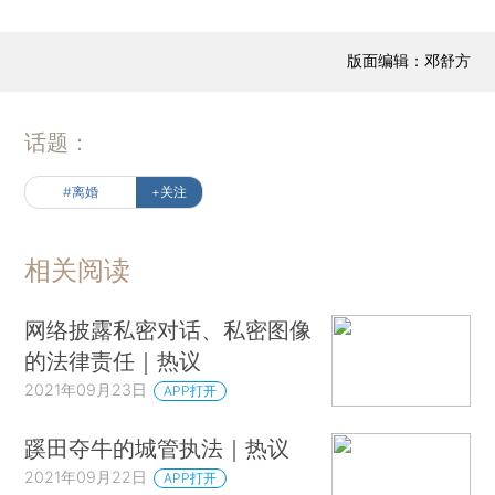
者，按照法院的逻辑，既然通谋虚伪，财产约定无
效，离婚的约定也应同理无效，是否可以撤销离
版面编辑：邓舒方
婚？
本案的法律关系，无论是“通谋虚伪”还是“欺
话题：
诈”，该非真实意思的离婚协议都可被撤销。那么男
方起诉时，为何不要求撤销假离婚？这里涉及到管
#离婚
+关注
辖问题。财产分割是民事行为，离婚准许是行政行
为，法院民事庭对离婚事宜不予受理。如果要撤销
相关阅读
离婚，须去法院民政庭打再一场行政官司。
网络披露私密对话、私密图像
各位，在离婚协议被认为虚假无效的情况下，
的法律责任｜热议
是否可以认定是假离婚，而撤销离婚？这是一个民
2021年09月23日
APP打开
事与行政交叉的法律难题。一种意见认为，假离婚
是伪问题，双方离婚签字一刻都是真实的，故离婚
蹊田夺牛的城管执法｜热议
不可撤销。另一种意见认为，证据证明是离婚协议
2021年09月22日
APP打开