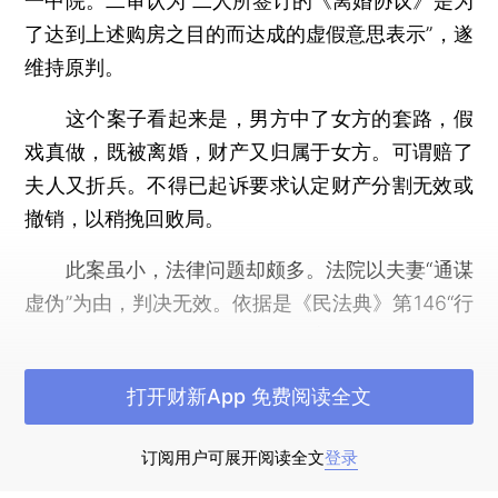
一中院。二审认为“二人所签订的《离婚协议》是为
了达到上述购房之目的而达成的虚假意思表示”，遂
维持原判。
这个案子看起来是，男方中了女方的套路，假
戏真做，既被离婚，财产又归属于女方。可谓赔了
夫人又折兵。不得已起诉要求认定财产分割无效或
撤销，以稍挽回败局。
此案虽小，法律问题却颇多。法院以夫妻“通谋
虚伪”为由，判决无效。依据是《民法典》第146“行
为人与相对人以虚假的意思表示实施的民事法律行
为无效。以虚假的意思表示隐藏的民事法律行为的
打开财新App 免费阅读全文
效力，依照有关法律规定处理。”但实际上看，男的
是假离婚，女的是借此真离婚，故认定女方欺诈了
订阅用户可展开阅读全文
登录
男方更准确，法院可以欺诈为由撤销离婚协议。再