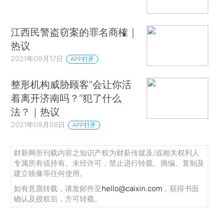
是假的，那么离婚也是假的，双方共同欺骗了民政
局，该离婚可以撤销。
江西民警盗窃案的罪名商榷｜
查《行政许可法》第69条规定“被许可人以欺
热议
骗、贿赂等不正当手段取得行政许可的，应当予以
2021年09月17日
APP打开
撤销”。本案中，在民事上是离婚协议是假的，但在
整形机构威胁顾客“会让你活
行政管理方看起来，离婚协议表面上符合规定而且
着离开济南吗？”犯了什么
离婚协议双方是自愿签字，民政机关根据此表证予
法？｜热议
以发离婚证是合法的，未见对行政机关欺诈。换言
2021年09月08日
APP打开
之，民事上的通谋虚伪是否构成行政法上的欺诈？
这个问题有争议。假如本案的当事人再去打一场撤
财新网所刊载内容之知识产权为财新传媒及/或相关权利人
销离婚的官司就好了，司法实践会给予答案。愚以
专属所有或持有。未经许可，禁止进行转载、摘编、复制及
为，若行政机关事后查明，当事人所提交的离婚材
建立镜像等任何使用。
料并非真实意思表示，可以撤销之。■
如有意愿转载，请发邮件至
hello@caixin.com
，获得书面
确认及授权后，方可转载。