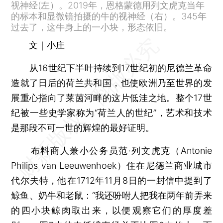
视神经(左）。2019年，恩格蒙德用列文虎克当年
的标本和显微镜拍摄的牛的视神经（右）。345年
过去了，这牛身上的一小块，形态依旧。
文｜小庄
从16世纪下半叶持续到17世纪初的尼德兰革命
造就了日后的荷兰共和国，也使欧洲乃至世界的发
展重心指向了莱茵河畔的这片低洼之地。整个17世
纪被一些史学家称为“荷兰人的世纪”，艺术和技术
是那段不可一世的辉煌的最好证明。
布料商人兼小公务员范·列文虎克（Antonie
Philips van Leeuwenhoek）住在尼德兰商业城市
代尔夫特，他在1712年11月8日的一封信中提到了
鲸鱼、奶牛和老鼠：“我还吩咐人把我在两年前弄来
的四小块鲸肉取出来，以便观察它们的厚度差