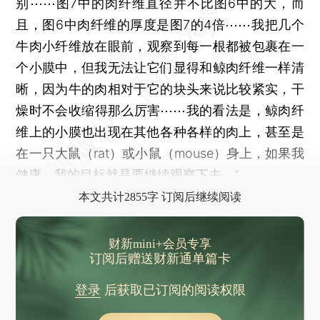
别⋯⋯图7中的肉纤维直径并不比图6中的大，而
且，图6中肉纤维的厚度是图7的4倍⋯⋯我把几个
牛肉小纤维放在眼前，观察到每一根都被包裹在一
个小膜中，但我无法让它们显得和鲸肉纤维一样清
晰，因为牛的肉相对于它的块头来说比较紧实，干
燥时不会收缩得那么厉害⋯⋯我的看法是，鲸肉纤
维上的小膜也出现在其他各种各样的肉上，甚至是
在一只大鼠（rat）或小鼠（mouse）身上，如果我
健康，我的目标就是要继续观察下去。”
本文共计2855字 订阅后继续阅读
财新mini+会员专享
订阅后赠送财新通单篇卡
登录
后获取已订阅的阅读权限