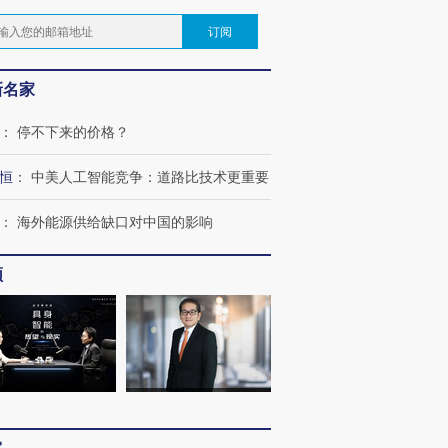
订阅
新名家
：
停不下来的价格？
恒
：
中美人工智能竞争：道路比技术更重要
：
海外能源供给缺口对中国的影响
频