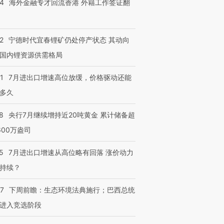
14
海外金融专才回流香港 外籍工作签证翻
跨国走私7万
视线｜被称为“蟑螂”的印
视线｜“入侵”还是“人道危
检体内含3种
度Z世代 用街头抗争将教
机”？难民潮撕裂西班牙
秘鲁纳斯
2
宁德时代宜春锂矿仍处停产状态 其动向
育部长拱下台
飞地休达
13人遇难
国内锂资源供需格局
1
7月进出口增速高位放缓，价格驱动还能
多久
进第四届链博
【商旅对话】华住集团
8
央行7月继续增持近20吨黄金 累计储备超
技“链”接产
【特别呈现】寻找100种
CFO：不靠规模取胜，华
【特别呈
有意思的生活方式·第三对
住三大增长引擎是什么？
有意思的
600万盎司
5
7月进出口增速从高位略有回落 涨价动力
持续？
07
下周前瞻：生态环境法典施行；巴西总统
进入竞选阶段