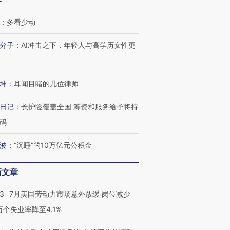
客
：
多看少动
分子
：
AI冲击之下，年轻人与高学历女性更
坤
：
耳闻目睹的几位律师
日记
：
长护险覆盖全国 筹资和服务给予将持
码
波
：
“沉睡”的10万亿元公积金
新文章
43
7月美国劳动力市场意外放缓 岗位减少
3万个失业率降至4.1%