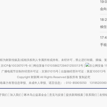
19:0
会向
18:
候任
17:
手祖
权为财新传媒及/或相关权利人专属所有或持有。未经许可，禁止进行转载、摘编、
京ICP备10026701号-8
|
网信算备110105862729401250013号
|
京公网安备 11
广播电视节目制作经营许可证：京第01015号
|
出版物经营许可证：第直100013号
Copyright 财新网 All Rights Reserved 版权所有 复制必究
害信息举报、未成年人举报、谣言信息）：010-85905050 13195200605 举报邮
于我们
|
加入我们
|
啄木鸟公益基金会
|
意见与反馈
|
提供新闻线索
|
联系我们
|
友情