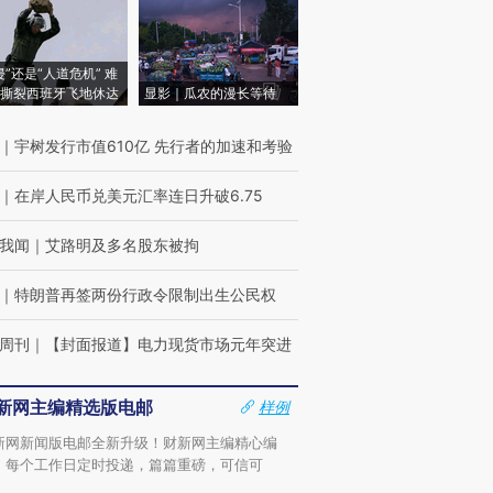
侵”还是“人道危机” 难
撕裂西班牙飞地休达
显影｜瓜农的漫长等待
｜
宇树发行市值610亿 先行者的加速和考验
｜
在岸人民币兑美元汇率连日升破6.75
我闻
｜
艾路明及多名股东被拘
｜
特朗普再签两份行政令限制出生公民权
周刊
｜
【封面报道】电力现货市场元年突进
新网主编精选版电邮
样例
新网新闻版电邮全新升级！财新网主编精心编
，每个工作日定时投递，篇篇重磅，可信可
。