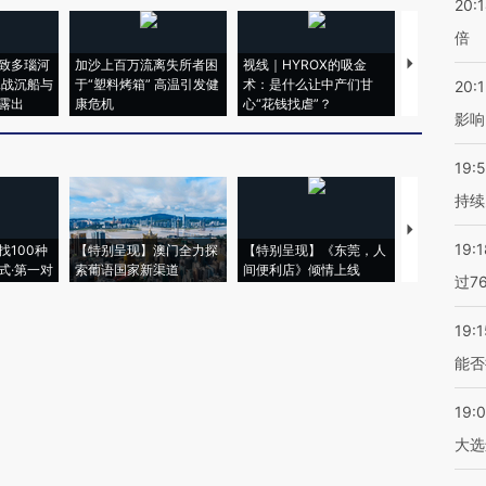
20:
倍
致多瑙河
加沙上百万流离失所者困
视线｜HYROX的吸金
马航飞行员
二战沉船与
于“塑料烤箱” 高温引发健
术：是什么让中产们甘
粒摇头丸 尿
20:1
露出
康危机
心“花钱找虐”？
毒品
影响
19:5
持续
【推广】走
19:1
找100种
【特别呈现】澳门全力探
【特别呈现】《东莞，人
会，让数智科
式·第一对
索葡语国家新渠道
间便利店》倾情上线
业
过7
19:1
能否
19:
大选