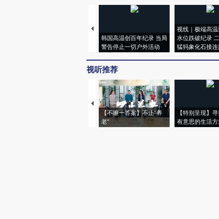
视线｜极端高温
韩国高温创百年纪录 当局
水位跌破纪录 
警告停止一切户外活动
猛犸象化石接连
视听推荐
【不唯一答案】不止“养
【特别呈现】寻
老”
有意思的生活方