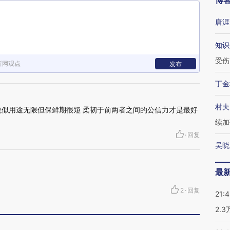
博
唐涯
知识
受伤
新网观点
发布
丁金
村夫
貌似用途无限但保鲜期很短 柔韧于前两者之间的公信力才是最好
续加
·
回复
吴晓
最
2
·
回复
21:
2.