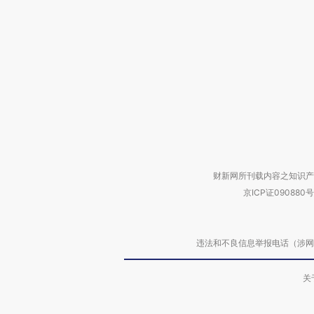
财新网所刊载内容之知识产
京ICP证090880号
违法和不良信息举报电话（涉网络暴力有
关