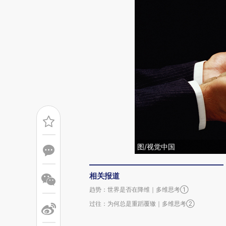
图/视觉中国
相关报道
趋势：世界是否在降维｜多维思考①
过往：为何总是重蹈覆辙｜多维思考②