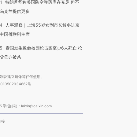
1
特朗普坚称美国防空弹药库存充足 但不
乌克兰提供更多
24
人事观察｜上海55岁女副市长解冬进京
中国侨联副主席
45
泰国发生致命校园枪击案至少6人死亡 枪
父母亦被杀
复制及建立镜像等任何使用。
010502034662号
箱：laixin@caixin.com
链接