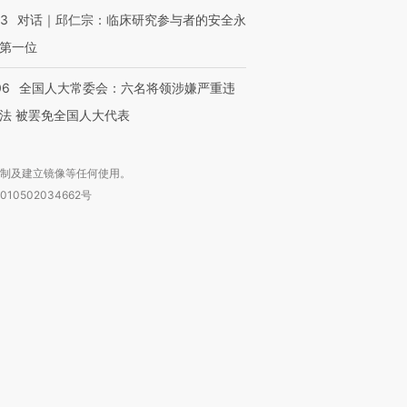
53
对话｜邱仁宗：临床研究参与者的安全永
第一位
06
全国人大常委会：六名将领涉嫌严重违
法 被罢免全国人大代表
复制及建立镜像等任何使用。
010502034662号
箱：laixin@caixin.com
链接