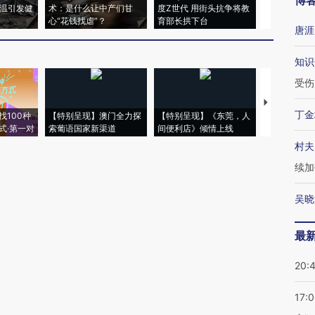
博
高温引发健
术：是什么让中产们甘
度Z世代 用街头抗争将教
机”？难民潮
心“花钱找虐”？
育部长拱下台
飞地休达
唐涯
知识
受伤
【推广】走
丁金
找100种
【特别呈现】澳门全力探
【特别呈现】《东莞，人
会，让数智科
式·第一对
索葡语国家新渠道
间便利店》倾情上线
业
村夫
续加
吴晓
最
20:
17: