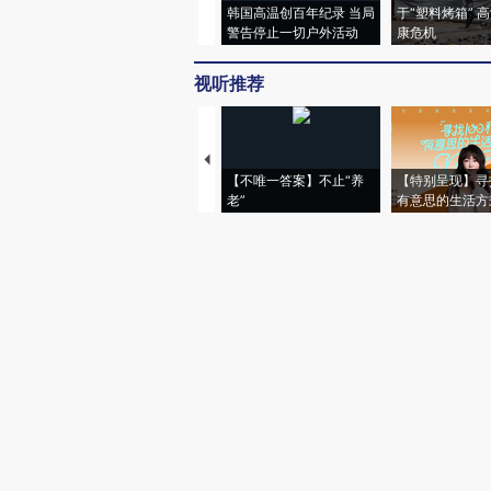
韩国高温创百年纪录 当局
于“塑料烤箱” 
警告停止一切户外活动
康危机
视听推荐
【不唯一答案】不止“养
【特别呈现】寻
老”
有意思的生活方