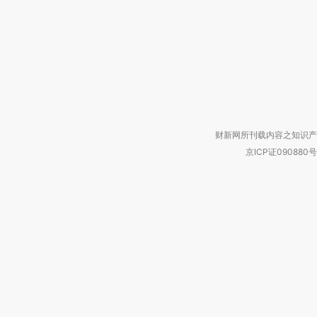
财新网所刊载内容之知识产
京ICP证090880号
违法和不良信息举报电话（涉网络暴力有
关