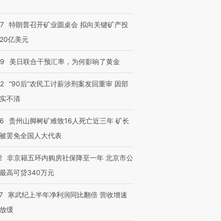
？
57
特朗普召开矿业圆桌会 拟向关键矿产投
20亿美元
09
美日联合干预汇率，为何影响了黄金
32
“90后”农民工讨薪涉刑案发回重审 因部
实不清
36
贵州山脚树矿难致16人死亡近三年 矿长
被罢免全国人大代表
2
非京籍五环内购房社保降至一年 北京市公
最高可贷340万元
7
寒武纪上半年净利润同比翻倍 营收增速
放缓