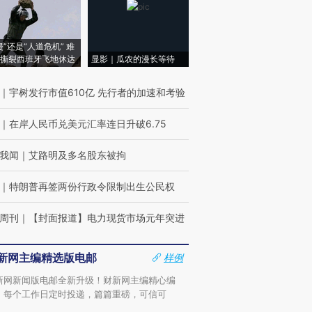
侵”还是“人道危机” 难
撕裂西班牙飞地休达
显影｜瓜农的漫长等待
｜
宇树发行市值610亿 先行者的加速和考验
｜
在岸人民币兑美元汇率连日升破6.75
我闻
｜
艾路明及多名股东被拘
｜
特朗普再签两份行政令限制出生公民权
周刊
｜
【封面报道】电力现货市场元年突进
新网主编精选版电邮
样例
新网新闻版电邮全新升级！财新网主编精心编
，每个工作日定时投递，篇篇重磅，可信可
。