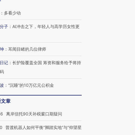
客
撕裂西班牙
128毫米 紧急转移近
雨 3小时累计雨量超80毫
秘鲁纳斯
4000人
米
13人遇难
：
多看少动
分子
：
AI冲击之下，年轻人与高学历女性更
进第四届链博
【商旅对话】华住集团
坤
：
耳闻目睹的几位律师
技“链”接产
【特别呈现】寻找100种
CFO：不靠规模取胜，华
【特别呈
有意思的生活方式·第三对
住三大增长引擎是什么？
有意思的
日记
：
长护险覆盖全国 筹资和服务给予将持
码
波
：
“沉睡”的10万亿元公积金
新文章
46
离岸信托90天补税窗口期疑问
00
普渡机器人如何平衡“脚踏实地”与“仰望星