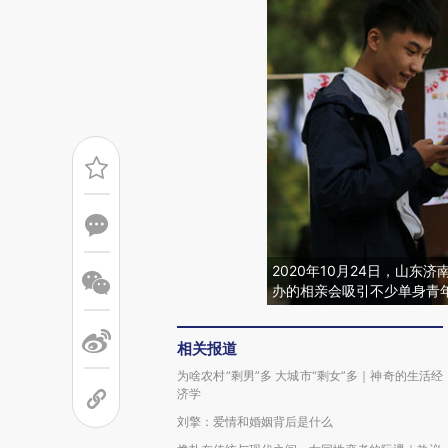
2020年10月24日，山
办的相亲会吸引不少单身青
相关报道
为啥农村“剩男”多 大城市“剩女”多｜神奇的生活经
济学
刘擎：爱情和婚姻背后是什么