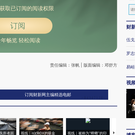
获取已订阅的阅读权限
订阅
财
伍戈
全年畅览 轻松阅读
罗志
责任编辑：张帆 | 版面编辑：邓舒方
易峘
视
订阅财新网主编精选电邮
失所者困
视线｜HYROX的吸金
视线｜被称为“蟑螂”的印
视线｜“入侵