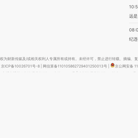
10:
远是
08:
纪违
权为财新传媒及/或相关权利人专属所有或持有。未经许可，禁止进行转载、摘编、
京ICP备10026701号-8
|
网信算备110105862729401250013号
|
京公网安备 11
广播电视节目制作经营许可证：京第01015号
|
出版物经营许可证：第直100013号
Copyright 财新网 All Rights Reserved 版权所有 复制必究
害信息举报、未成年人举报、谣言信息）：010-85905050 13195200605 举报邮
于我们
|
加入我们
|
啄木鸟公益基金会
|
意见与反馈
|
提供新闻线索
|
联系我们
|
友情