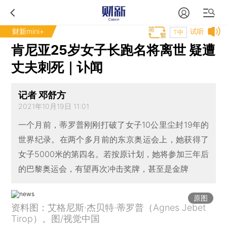
财新mini+
试听
T中
肯尼亚25岁女子长跑名将离世 疑遭
丈夫刺死｜讣闻
记者 邓舒方
2021年10月19日 11:01
一个月前，蒂罗普刚刚打破了女子10公里尘封19年的
世界纪录。在两个多月前的东京奥运会上，她获得了
女子5000米的第四名。若按原计划，她将参加三年后
的巴黎奥运会，有望再次冲击奖牌，甚至是金牌
原图
资料图：艾格尼斯·杰贝特·蒂罗普（Agnes Jebet
Tirop）。图/视觉中国