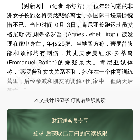
【财新网】（记者 邓舒方）
一位年轻闪耀的非
洲女子长跑名将突然悲惨离世，令国际田坛震惊惋
惜不已。当地时间10月13日，肯尼亚长跑运动员艾
格尼斯·杰贝特·蒂罗普（Agnes Jebet Tirop）被发
现在家中身亡，年仅25岁。当地警方称，蒂罗普腹
部和颈部均有刺伤，其丈夫伊曼纽尔·罗蒂奇
(Emmanuel Rotich)的嫌疑最大。肯尼亚媒体
称，“蒂罗普和丈夫关系不和，她住在一个体育训练
营里，后经亲戚和朋友的调解回到家中，但两天后
死亡。”
本文共计1962字 订阅后继续阅读
财新通会员专享
登录
后获取已订阅的阅读权限