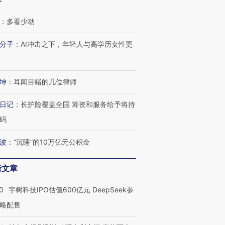
客
：
多看少动
分子
：
AI冲击之下，年轻人与高学历女性更
坤
：
耳闻目睹的几位律师
日记
：
长护险覆盖全国 筹资和服务给予将持
码
波
：
“沉睡”的10万亿元公积金
新文章
0
宇树科技IPO估值600亿元 DeepSeek参
略配售
OX的吸金
马航飞行员跨国走私7万
视线｜被称为“蟑螂”的印
让中产们甘
粒摇头丸 尿检体内含3种
度Z世代 用街头抗争将教
秘鲁纳斯