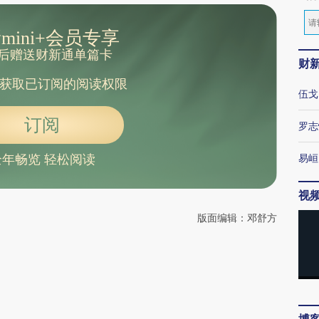
mini+会员专享
后赠送财新通单篇卡
财
获取已订阅的阅读权限
伍戈
订阅
罗志
易峘
全年畅览 轻松阅读
视
版面编辑：邓舒方