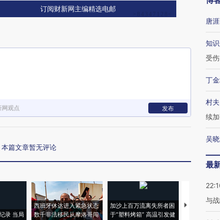
博
订阅财新网主编精选电邮
唐涯
知识
受伤
丁金
村夫
新网观点
发布
续加
吴晓
本篇文章暂无评论
最
22:1
与战
西班牙休达进入紧急状态
加沙上百万流离失所者困
视线｜HYR
纪录 当局
数千非法移民从摩洛哥闯
于“塑料烤箱” 高温引发健
术：是什么