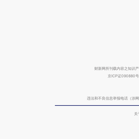
财新网所刊载内容之知识产
京ICP证090880号
违法和不良信息举报电话（涉网络暴力有
关