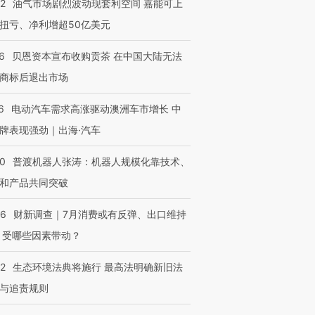
22
油气市场剧烈波动现套利空间 嘉能可上
”？
毒品
育部长拱下台
13人遇难
扭亏、净利增超50亿美元
6
贝恩资本宣布收购贡茶 在中国大陆无法
商标后退出市场
进第四届链博
【商旅对话】华住集团
技“链”接产
【特别呈现】寻找100种
CFO：不靠规模取胜，华
【特别呈
6
电动汽车需求高涨驱动澳洲车市增长 中
有意思的生活方式·第三对
住三大增长引擎是什么？
有意思的
牌表现强劲｜出海·汽车
00
普渡机器人张涛：机器人规模化靠技术、
和产品共同突破
56
财新调查｜7月消费或有反弹、出口维持
 受哪些因素带动？
42
生态环境法典将施行 最高法明确新旧法
与追责规则