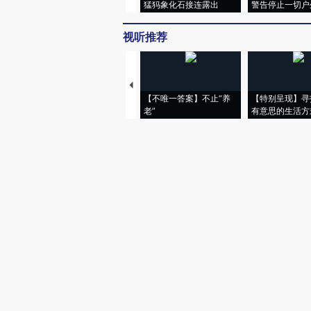
猛犸象化石接连露出
警告停止一切户
视听推荐
【不唯一答案】不止“养
【特别呈现】寻
老”
有意思的生活方