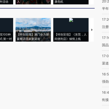
20:
外活动
入
康危机
心“花钱找虐
半年
17:2
注册
【推广】走
找100种
【特别呈现】澳门全力探
【特别呈现】《东莞，人
会，让数智科
17:1
式·第一对
索葡语国家新渠道
间便利店》倾情上线
业
国品
17:
渠道
16:
强劲
16:
衔接