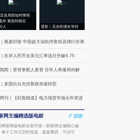
宜昌局部短时降雨
8毫米 紧急转移近
00人
显影｜瓜农的漫长等待
｜
规避封锁 中国超大油轮停靠埃及绕行非洲
｜
在岸人民币兑美元汇率连日升破6.75
我闻
｜
资管掌舵人更替 百年人寿僵局何解
｜
多国出台光伏新政加速转型
周刊
｜
【封面报道】电力现货市场元年突进
新网主编精选版电邮
样例
新网新闻版电邮全新升级！财新网主编精心编
，每个工作日定时投递，篇篇重磅，可信可
。