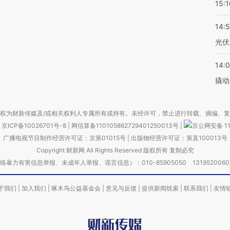
15:1
14:
光伏
14:
撬动
权为财新传媒及/或相关权利人专属所有或持有。未经许可，禁止进行转载、摘编、
京ICP备10026701号-8
|
网信算备110105862729401250013号
|
京公网安备 11
广播电视节目制作经营许可证：京第01015号
|
出版物经营许可证：第直100013号
Copyright 财新网 All Rights Reserved 版权所有 复制必究
害信息举报、未成年人举报、谣言信息）：010-85905050 13195200605 举报邮
于我们
|
加入我们
|
啄木鸟公益基金会
|
意见与反馈
|
提供新闻线索
|
联系我们
|
友情