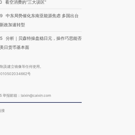
0
看空消费的“三大误区”
59
中东局势催化东南亚能源焦虑 多国出台
新政加速转型
05
分析｜贝森特操盘稳日元，操作巧思能否
美日货币基本面
复制及建立镜像等任何使用。
010502034662号
箱：laixin@caixin.com
链接